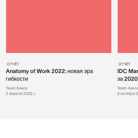
ОТЧЁТ
ОТЧЁТ
Anatomy of Work 2022: новая эра
IDC Mar
гибкости
за 2020
Team Asana
Team Asan
5 апреля 2022 г.
3 октября 2