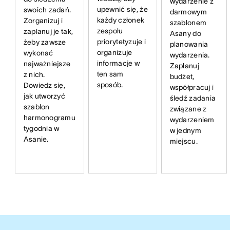
wydarzenie z
upewnić się, że
swoich zadań.
darmowym
każdy członek
Zorganizuj i
szablonem
zespołu
zaplanuj je tak,
Asany do
priorytetyzuje i
żeby zawsze
planowania
organizuje
wykonać
wydarzenia.
informacje w
najważniejsze
Zaplanuj
ten sam
z nich.
budżet,
sposób.
Dowiedz się,
współpracuj i
jak utworzyć
śledź zadania
szablon
związane z
harmonogramu
wydarzeniem
tygodnia w
w jednym
Asanie.
miejscu.