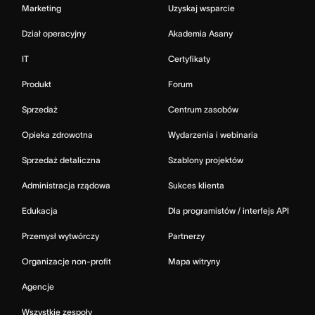
Marketing
Uzyskaj wsparcie
Dział operacyjny
Akademia Asany
IT
Certyfikaty
Produkt
Forum
Sprzedaż
Centrum zasobów
Opieka zdrowotna
Wydarzenia i webinaria
Sprzedaż detaliczna
Szablony projektów
Administracja rządowa
Sukces klienta
Edukacja
Dla programistów / interfejs API
Przemysł wytwórczy
Partnerzy
Organizacje non-profit
Mapa witryny
Agencje
Wszystkie zespoły