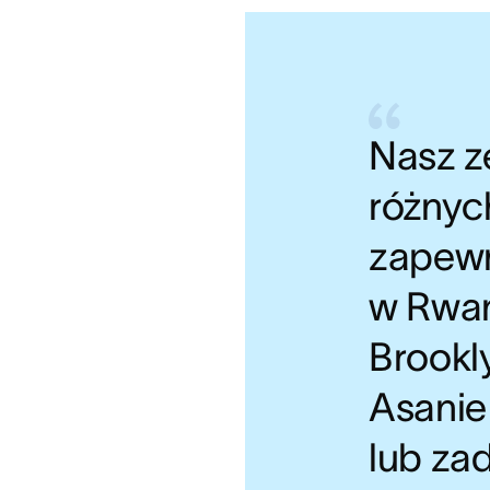
Nasz z
różnyc
zapewn
w Rwan
Brookl
Asanie
lub za