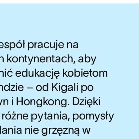
espół pracuje na
h kontynentach, aby
ić edukację kobietom
dzie – od Kigali po
yn i Hongkong. Dzięki
 różne pytania, pomysły
dania nie grzęzną w