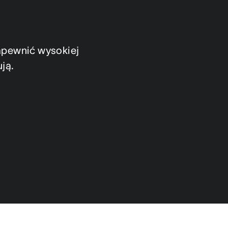
apewnić wysokiej 
ują.