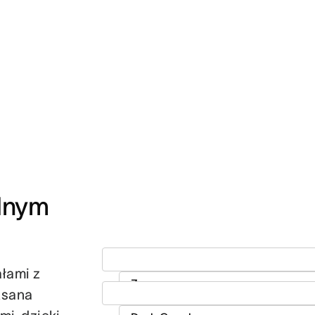
dnym 
ałami z
Asana