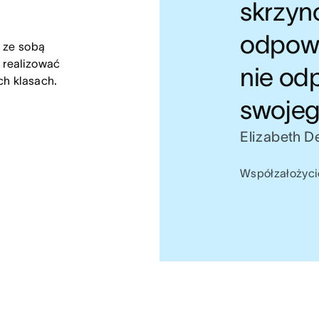
skrzync
odpowi
 ze sobą 
 realizować 
nie od
ch klasach.
swojeg
Elizabeth 
Współzałożycie