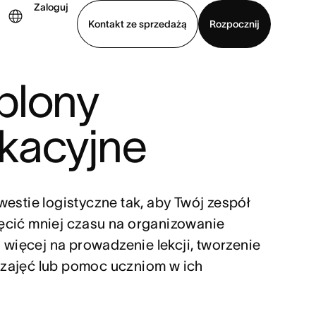
Zaloguj
Kontakt ze sprzedażą
Rozpocznij
blony
Wyświetl prezentację
Pobierz aplikację
kacyjne
westie logistyczne tak, aby Twój zespół
cić mniej czasu na organizowanie
a więcej na prowadzenie lekcji, tworzenie
zajęć lub pomoc uczniom w ich