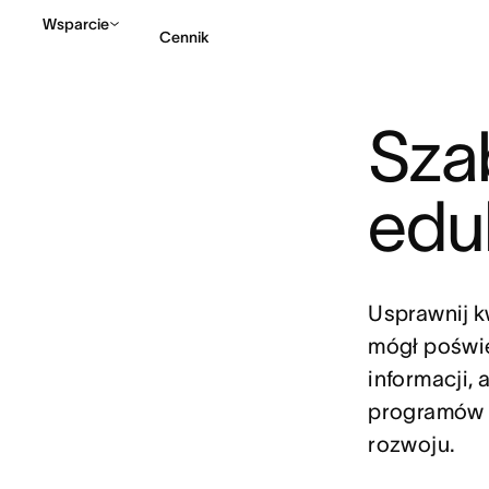
Wsparcie
Cennik
Sza
Kontakt ze sprzedażą
edu
Usprawnij k
mógł poświę
informacji, 
programów 
rozwoju.