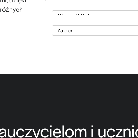
mi, dzięki
 różnych
uczycielom i ucznio