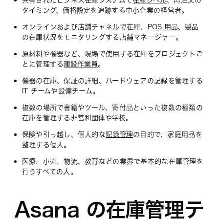
共有されたビジネス在庫システムで
在庫レベル
、再注文の
タイミング、価格設定を追跡する中小企業の経営者。
オンラインおよび店舗チャネルで在庫、
POS 用品
、製品
の在庫状況をモニタリングする店舗マネージャー。
原材料や機器など、現場で使用する在庫をプロジェクトご
とに管理する
建設作業員
。
機器の在庫、保証の詳細、ハードウェアの記録を管理する
IT チームや設備チーム。
複数の場所で書籍やツール、寄付品といった複数の種類の
在庫を管理する
非営利団体
や学校。
保険や引っ越し、個人的な
記録管理
の目的で、家庭用品を
整理する個人。
医療、小売、物流、教育などの業界で基本的な在庫管理を
行うすべての人。
Asana の在庫管理テ