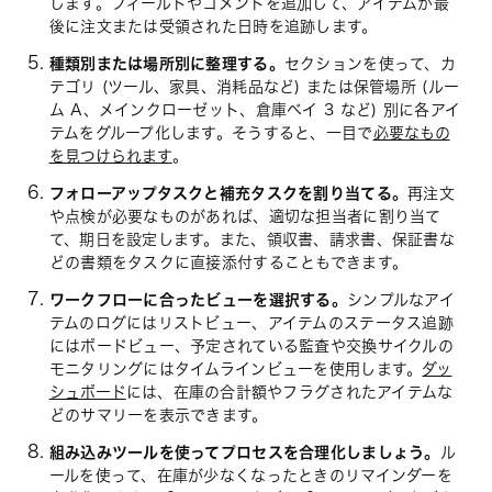
します。フィールドやコメントを追加して、アイテムが最
後に注文または受領された日時を追跡します。
種類別または場所別に整理する。
セクションを使って、カ
テゴリ (ツール、家具、消耗品など) または保管場所 (ルー
ム A、メインクローゼット、倉庫ベイ 3 など) 別に各アイ
テムをグループ化します。そうすると、一目で
必要なもの
を見つけられます
。
フォローアップタスクと補充タスクを割り当てる。
再注文
や点検が必要なものがあれば、適切な担当者に割り当て
て、期日を設定します。また、領収書、請求書、保証書な
どの書類をタスクに直接添付することもできます。
ワークフローに合ったビューを選択する。
シンプルなアイ
テムのログにはリストビュー、アイテムのステータス追跡
にはボードビュー、予定されている監査や交換サイクルの
モニタリングにはタイムラインビューを使用します。
ダッ
シュボード
には、在庫の合計額やフラグされたアイテムな
どのサマリーを表示できます。
組み込みツールを使ってプロセスを合理化しましょう。
ル
ールを使って、在庫が少なくなったときのリマインダーを