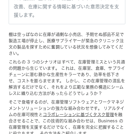
改善、在庫に関する情報に基づいた意思決定を支
援します。
棚は空っぽなのに在庫が過剰な小売店、予期せぬ部品不足で
製造工場が停止し、医療サプライヤーが緊急のクリニック注
文の製品を探すために奮闘している状況を想像してみてくだ
さい。
これらの 3 つのシナリオはすべて、在庫管理ミスという共通
の問題から生じています。 これは、在庫室、倉庫、サプライ
チェーンに潜む静かな生産性キラーであり、効率を低下さ
せ、コストを膨らませます。 しかし、この在庫管理の混乱を
解消するだけでなく、それをより広範な業務の構造にシーム
レスに織り込む方法があったらどうでしょうか？
そこで登場するのが、在庫管理ソフトウェアとワークマネジ
メントソリューションの強力な組み合わせです。 リアルタイ
ムの在庫可視性と
コラボレーションに基づくタスク管理
を融
合させることで、この技術的な組み合わせは、Business の
在庫管理を支援するだけでなく、在庫を完全に把握すること
に役立ちます。 その方法をご紹介します。