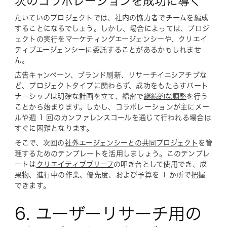
次のコラボレーションを成功に導く
たいていのプロジェクトでは、社内の協力者でチームを編成
することになるでしょう。しかし、場合によっては、プロジ
ェクトの実行をマーケティングエージェンシーや、クリエイ
ティブエージェンシーに委託することがあるかもしれませ
ん。
広告キャンペーン、ブランド刷新、リサーチイニシアチブな
ど、プロジェクトタイプに関わらず、成功をもたらすパート
ナーシップは明確な計画を立て、綿密で
継続的な調整
を行う
ことから始まります。しかし、コラボレーションが主にメー
ルや週 1 回のカンファレンスコールを通じて行われる場合は
すぐに困難となります。
そこで、次回の
社外エージェンシーとの共同プロジェクト
を管
理するためのテンプレートを活用しましょう。このテンプレ
ートは
クリエイティブブリーフ
の叩き台として使用でき、成
果物、進行中の作業、優先度、および予算を 1 か所で把握
できます。
6. ユーザーリサーチ用の