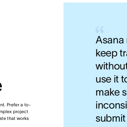
Asana 
keep tr
withou
use it
e
make su
incons
t. Prefer a to-
mplex project 
submit
te that works 