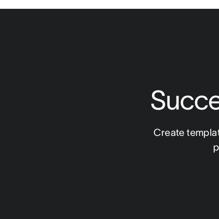
Succes
Create templat
p