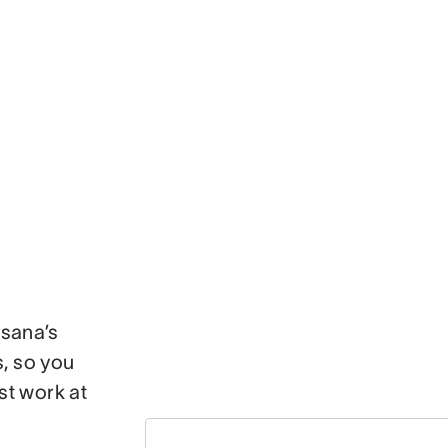
Asana’s
, so you
st work at