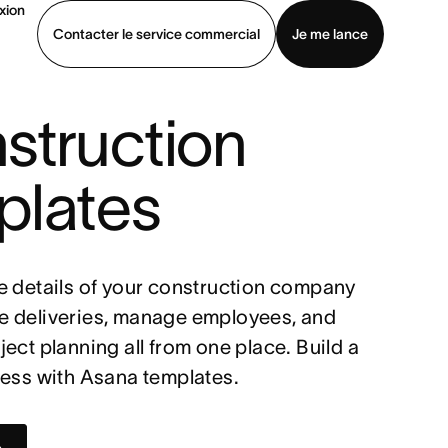
xion
Contacter le service commercial
Je me lance
struction
ommercial
Voir une démo
Télécharger l’application
plates
e details of your construction company
 deliveries, manage employees, and
ect planning all from one place. Build a
ness with Asana templates.