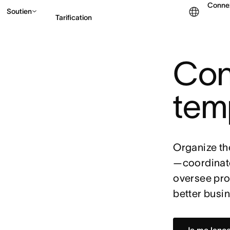
Conne
Soutien
Tarification
Con
Contacter le service c
tem
Organize th
—coordinate
oversee proj
better busi