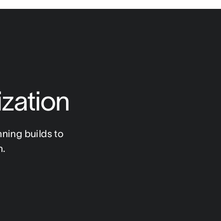
ization
ning builds to 
n.