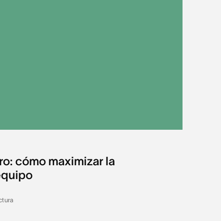
o: cómo maximizar la
equipo
ctura