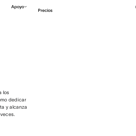
Apoyo
Precios
Contactar a Ventas
V
 los
ómo dedicar
uta y alcanza
 veces.