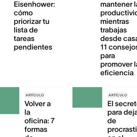
Eisenhower:
mantener l
cómo
productivi
priorizar tu
mientras
lista de
trabajas
tareas
desde cas
pendientes
11 consejo
para
promover l
eficiencia
ARTÍCULO
ARTÍCULO
Volver a
El secre
la
para dej
oficina: 7
de
formas
procrast