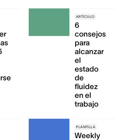
ARTÍCULO
6
er
consejos
eas
para
6
alcanzar
el
estado
rse
de
fluidez
en el
trabajo
PLANTILLA
Weekly