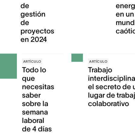
de
energ
gestión
en un
de
mund
proyectos
caóti
en 2024
ARTÍCULO
ARTÍCULO
Todo lo
Trabajo
que
interdisciplina
necesitas
el secreto de 
saber
lugar de traba
sobre la
colaborativo
semana
laboral
de 4 días