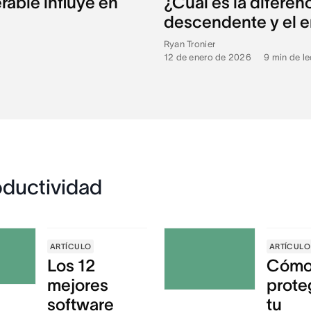
rable influye en
¿Cuál es la diferen
descendente y el 
Ryan Tronier
12 de enero de 2026
•
9
min de le
oductividad
ARTÍCULO
ARTÍCULO
Los 12
Cóm
mejores
prote
software
tu