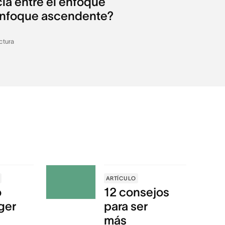
cia entre el enfoque
enfoque ascendente?
ctura
ARTÍCULO
o
12 consejos
ger
para ser
más