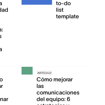
a
to-do
dad
list
template
a:
s
a
ARTÍCULO
to
Cómo mejorar
ar
las
comunicaciones
inar
del equipo: 6