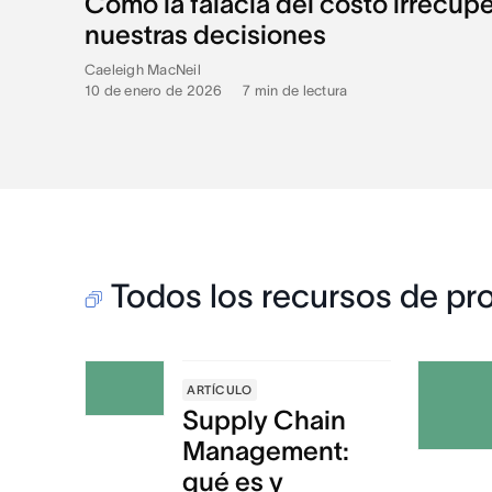
Cómo la falacia del costo irrecupe
nuestras decisiones
Caeleigh MacNeil
10 de enero de 2026
•
7
min de lectura
Todos los recursos de pr
ARTÍCULO
Supply Chain
Management:
qué es y