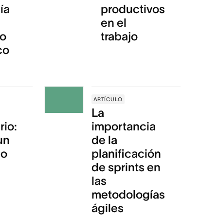
ía
productivos
en el
o
trabajo
co
ARTÍCULO
La
rio:
importancia
un
de la
jo
planificación
de sprints en
las
metodologías
ágiles