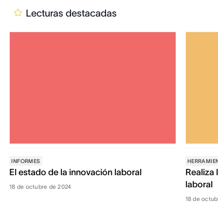
Lecturas destacadas
INFORMES
HERRAMIE
El estado de la innovación laboral
Realiza 
laboral
18 de octubre de 2024
18 de octub