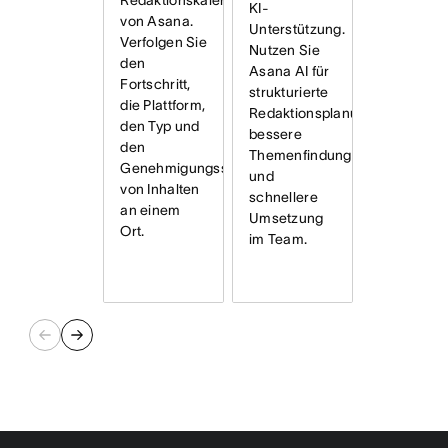
Redaktionskalender
KI-
von Asana.
Unterstützung.
Verfolgen Sie
Nutzen Sie
den
Asana AI für
Fortschritt,
strukturierte
die Plattform,
Redaktionsplanung,
den Typ und
bessere
den
Themenfindung
Genehmigungsstatus
und
von Inhalten
schnellere
an einem
Umsetzung
Ort.
im Team.