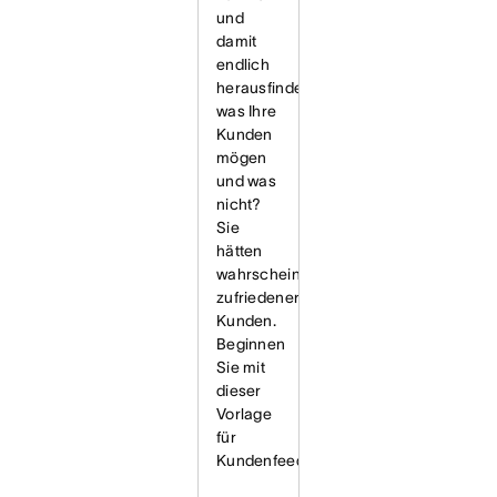
und
damit
endlich
herausfinden,
was Ihre
Kunden
mögen
und was
nicht?
Sie
hätten
wahrscheinlich
zufriedenere
Kunden.
Beginnen
Sie mit
dieser
Vorlage
für
Kundenfeedback.