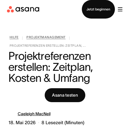
Vertrieb kontaktieren
Jetzt beginnen
HILFE
PROJEKTMANAGEMENT
|
|
PROJEKTREFERENZEN ERSTELLEN: ZEITPLAN, ...
Projektreferenzen 
erstellen: Zeitplan, 
Kosten & Umfang
Asana testen
Caeleigh MacNeil
18. Mai 2026
8
Lesezeit (Minuten)