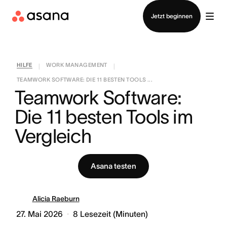
Vertrieb kontaktieren
Jetzt beginnen
HILFE
WORK MANAGEMENT
|
|
TEAMWORK SOFTWARE: DIE 11 BESTEN TOOLS ...
Teamwork Software: 
Die 11 besten Tools im 
Vergleich
Asana testen
Alicia Raeburn
27. Mai 2026
8
Lesezeit (Minuten)