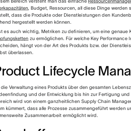
esem Bereich versteht man das einfache
Ressourcenmanage
erkapazitäten
, Budget, Ressourcen, all diese Dinge werden 
stellt, dass die Produkte oder Dienstleistungen den Kunden
hend hergestellt werden können.
st es auch wichtig, Metriken zu definieren, um eine genaue K
pfungsketten
zu ermöglichen. Für welche Key Performance In
scheiden, hängt von der Art des Produkts bzw. der Dienstlei
lbst überlassen.
Product Lifecycle Ma
t die Verwaltung eines Produkts über den gesamten Lebens
Ideenfindung und der Entwicklung bis hin zur Fertigung un
ereich wird von einem ganzheitlichen Supply Chain Manag
um kümmert, dass alle Prozesse zusammengeführt werden u
mensweite Zusammenarbeit ermöglicht wird.