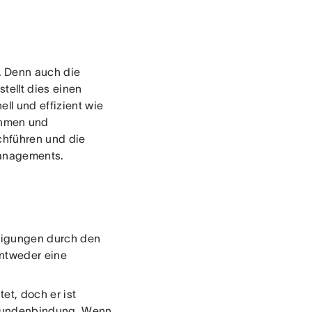
. Denn auch die
tellt dies einen
ell und effizient wie
ehmen und
chführen und die
Managements.
digungen durch den
entweder eine
et, doch er ist
e Kundenbindung. Wenn