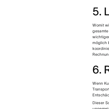
5. 
Womit wi
gesamte 
wichtigen
möglich 
koordini
Rechnung
6.
Wenn Kun
Transpor
Entschäd
Dieser S
ungemein