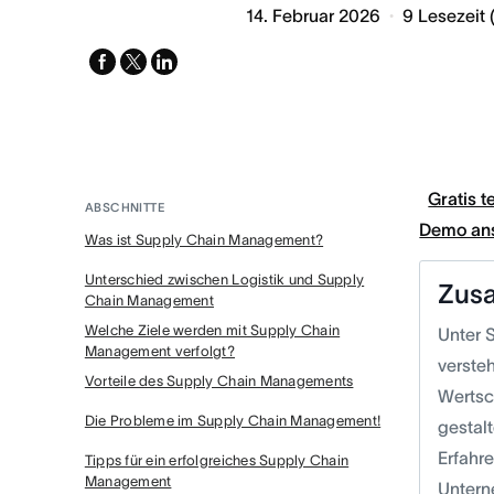
14. Februar 2026
9
Lesezeit 
facebook
x-
linkedin
twitter
Gratis t
ABSCHNITTE
Demo an
Was ist Supply Chain Management?
Unterschied zwischen Logistik und Supply
Zus
Chain Management
Welche Ziele werden mit Supply Chain
Unter 
Management verfolgt?
verste
Vorteile des Supply Chain Managements
Wertsc
Die Probleme im Supply Chain Management!
gestal
Erfahr
Tipps für ein erfolgreiches Supply Chain
Management
Untern