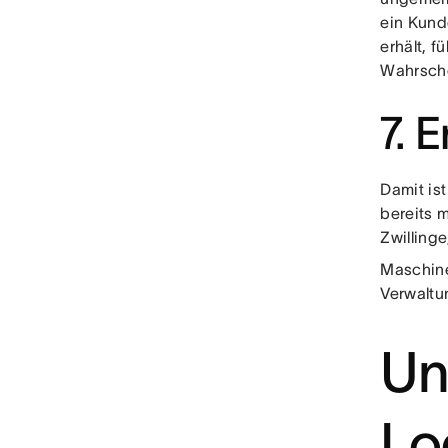
ein Kund
erhält, f
Wahrsche
7. 
Damit is
bereits 
Zwillinge
Maschine
Verwaltu
Un
Lo