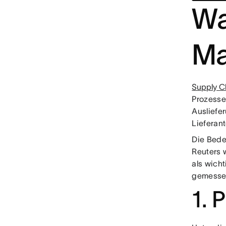
Wa
Ma
Supply 
Prozesse
Ausliefe
Lieferan
Die Bede
Reuters 
als wicht
gemesse
1. 