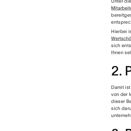
Unter di
Mitarbeit
bereitge
entsprec
Hierbei i
Wertschö
sich ent
Ihnen se
2. 
Damit is
von der 
dieser B
sich dar
unterneh