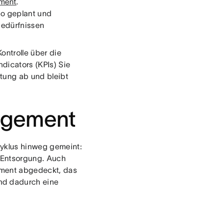
ment
.
so geplant und
bedürfnissen
ontrolle über die
dicators (KPIs) Sie
stung ab und bleibt
nagement
zyklus hinweg gemeint:
d Entsorgung. Auch
ement abgedeckt, das
nd dadurch eine