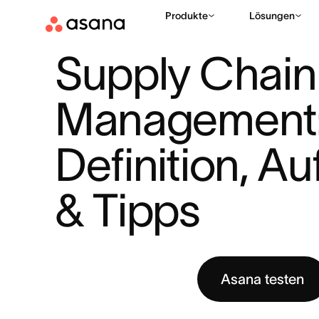
Produkte
Lösungen
HILFE
PRODUKTIVITÄT
SUPPLY CHAIN MANAGEMENT: DEFIN
|
|
Supply Chain 
Management:
Definition, Au
& Tipps
Asana testen