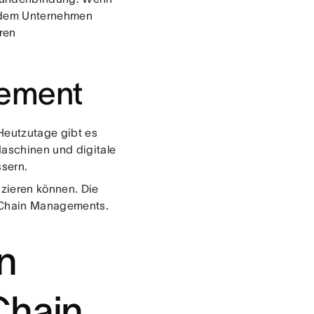
n dem Unternehmen
eren
gement
Heutzutage gibt es
Maschinen und digitale
ssern.
izieren können. Die
y Chain Managements.
n
Chain