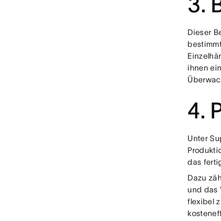
3. 
Dieser B
bestimmt
Einzelhän
ihnen ei
Überwach
4. 
Unter Su
Produkti
das fert
Dazu zäh
und das V
flexibel 
kostenef