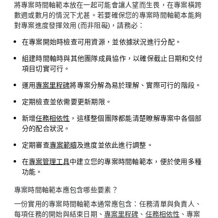
將專案時間軸範本放在一起可能會讓人望而生畏，在專案橫跨
數週或數月的情況下尤甚。若要確保您的專案時間軸範本能夠
對專案進度發揮效用 (而非阻礙)，請務必：
在專案開始時檢查可用資源，並依據狀況進行分配。
組建時間軸時與其他團隊成員協作，以確保截止日期和交付
項目切實可行。
運用
專案里程碑
將專案分解為易於理解、實際可行的階段。
定期檢查並依需要更新期限。
新增
任務相依性
，這樣整個團隊都能清楚瞭解專案中各個部
分的配合狀況。
定期審查
專案範疇
及進度並依此進行調整。
在
專案管理工具
中建立您的專案時間軸範本，便於使用多種
功能。
專案時間軸範本應包含哪些要素？
一份實用的專案時間軸範本通常應包含：任務清單與負責人、
每項任務的開始與結束日期、
專案里程碑
、
任務相依性
、專案