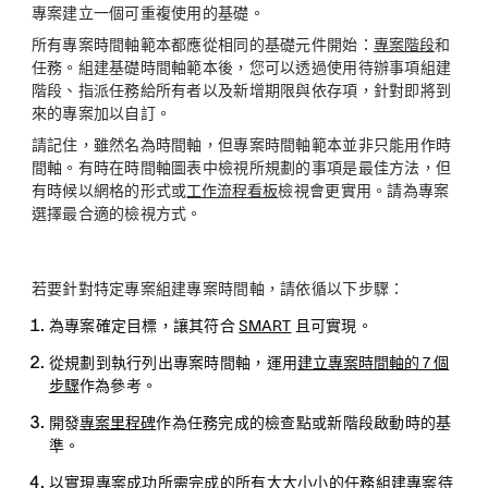
專案建立一個可重複使用的基礎。
所有專案時間軸範本都應從相同的基礎元件開始：
專案階段
和
任務。組建基礎時間軸範本後，您可以透過使用待辦事項組建
階段、指派任務給所有者以及新增期限與依存項，針對即將到
來的專案加以自訂。
請記住，雖然名為時間軸，但專案時間軸範本並非只能用作時
間軸。有時在時間軸圖表中檢視所規劃的事項是最佳方法，但
有時候以網格的形式或
工作流程看板
檢視會更實用。請為專案
選擇最合適的檢視方式。
若要針對特定專案組建專案時間軸，請依循以下步驟：
為專案確定目標，讓其符合
SMART
且可實現。
從規劃到執行列出專案時間軸，運用
建立專案時間軸的 7 個
步驟
作為參考。
開發
專案里程碑
作為任務完成的檢查點或新階段啟動時的基
準。
以實現專案成功所需完成的所有大大小小的任務組建專案
待