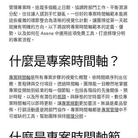
管理專案時，追蹤多個截止日期、協調跨部門工作、平衡資源
分配，往往讓人感到手忙腳亂。一份好的專案時間軸範本能將
這些複雜的環節整合為清晰的視覺化計劃，讓團隊從第一天起
就擁有明確的方向。以下將說明專案時間軸範本的定義、優
勢，以及如何在 Asana 中運用這項免費工具，打造條理分明
的專案流程。
什麼是專案時間軸？
專案時間軸
是所有專案步驟的視覺化概覽，依時間順序列出任
務、里程碑與交付項目。透過時間軸，團隊能一目瞭然地掌握
專案從開始到結束的每一個節點，包括各階段的先後關係、預
計時程，以及所有潛在的
瓶頸
。與靜態的甘特圖不同，數位專
案時間軸可以即時更新，讓
專案規劃
更加靈活。無論是產品發
佈、行銷活動還是跨部門協作，專案時間軸都是
專案管理
中不
可或缺的工具，幫助團隊保持
條理分明
。
什麼是專案時間軸範