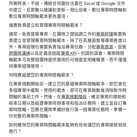
所需時長。不過，傳統甘特圖往往要在 Excel 或 Google 文件
中建立，且更難以維護和更新，相比前者，數位專案時間軸和
數位專案時間軸範本更為靈活。
誰應負責建立和管理專案時間軸範本？
通常，負責督導專案、在團隊之間協調工作的
專案經理
需要負
責建立並管理專案時間軸範本。除了在高層面督導專案進度以
外，專案經理也需要負責指派專案任務、分配
專案資源
、促進
跨團隊溝通
以及定義並追蹤
專案 KPI
。但請別誤會，專案時間
軸範本可為整個團隊提供實用的可視度並明確權責，而不僅僅
供專案經理使用。
何時應組建您的專案時間軸範本？
在專案規劃開始前，建立您的基礎專案時間軸範本，即您會在
多個專案中複製、使用的範本，即可在專案啟動後消除製作時
間軸的事前工作。然後，在
專案規劃階段
，確定專案的開始和
結束日期以及組建專案待辦事項和指派任務時，建立並自訂專
案時間軸。您應在團隊準備好進行第一個專案任務時，準備一
份完整的專案時間軸。
如何確保您的專案時間軸範本能夠有效地讓您的專案按部就班
進行？