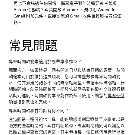
再也不會錯過任何事情。撰寫電子郵件時需要參考某項
Asana 任務嗎？與其開啟 Asana，不妨改用 Asana for
Gmail 附加元件，直接從您的 Gmail 收件匣輕鬆搜尋該任
務。
常見問題
專案時間軸範本適用於哪些專案類型？
簡而言之，如果這是一個有開始日期和結束日期的專案，時間
軸範本可用於維持進展順利。您可以調整數位專案時間軸範
本，使其適用於諸多不同的時間軸類型，包括事件時間軸、行
銷時間軸、創意時間軸等。從發佈新產品到追蹤社交媒體行銷
活動到進度，時間軸範本都能作為藍圖使用，讓您的
專案交付
項目
按部就班地完成。
專案時間軸和甘特圖有何不同？
甘特圖
是一種可視化工具，能夠讓您規劃專案將至步驟並以高
階方式查看時間軸。與甘特圖類似，專案時間軸則可以讓您以
鳥瞰式檢視查看您的專案，其中包括每一個任務何時進行以及