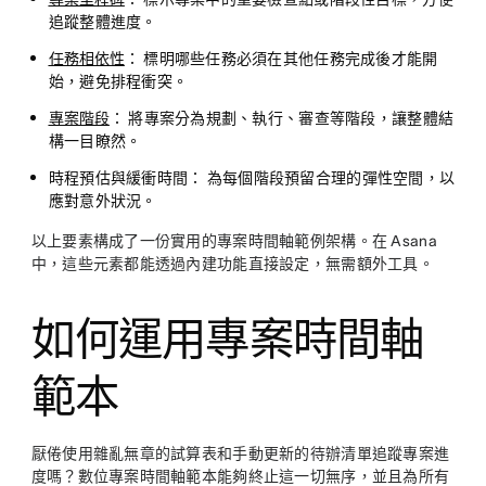
追蹤整體進度。
任務相依性
：
標明哪些任務必須在其他任務完成後才能開
始，避免排程衝突。
專案階段
：
將專案分為規劃、執行、審查等階段，讓整體結
構一目瞭然。
時程預估與緩衝時間：
為每個階段預留合理的彈性空間，以
應對意外狀況。
以上要素構成了一份實用的專案時間軸範例架構。在 Asana
中，這些元素都能透過內建功能直接設定，無需額外工具。
如何運用專案時間軸
範本
厭倦使用雜亂無章的試算表和手動更新的待辦清單追蹤專案進
度嗎？數位專案時間軸範本能夠終止這一切無序，並且為所有