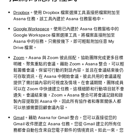
Dropbox
。使用 Dropbox 檔案選擇工具直接把檔案附加至
Asana 任務，該工具內建於 Asana 任務窗格中。
Google Workspace
。使用已內建於 Asana 任務窗格中的
Google Workspace 檔案選擇工具，將檔案直接附加至
Asana 中的任務。只需按幾下，即可輕鬆附加任意 My
Drive 檔案。
Zoom
。Asana 與 Zoom 彼此搭配，協助團隊完成更多目標
明確、聚焦重點的會議。藉助 Zoom + Asana 整合，可以輕
鬆籌備會議，保留可行動的對話內容，並且在會議結束後仍
可存取資訊。在 Asana 中開始會議，彼此共用的會議議程
提供了需討論內容的可視度及情境。在會議期間，團隊成員
可以在 Zoom 中快速建立任務，這樣細節和行動項目就不會
遺失。會議結束後，Zoom + Asana 整合可將會議記錄和錄
製內容提取到 Asana 中，因此所有協作者和專案關係人都
可以依據需要回顧會議內容。
Gmail
。藉助 Asana for Gmail 整合，您可以直接從您的
Gmail 收件匣建立 Asana 任務。您從 Gmail 建立的所有任
務都會自動包含來自您電子郵件的情境資訊。如此一來，您