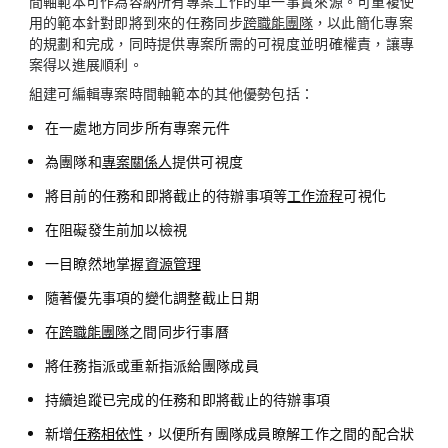
間軸範本可作為容納所有專案工作的單一事實來源。可重複使
用的範本針對即將到來的任務同步
跨職能團隊
，以此簡化專案
的規劃和完成，同時提供專案所需的可視度並明確權責，讓專
案得以進展順利。
組建可編輯專案時間軸範本的其他優勢包括：
在一處地方同步所有專案元件
為團隊和
專案關係人
提供可視度
將目前的任務和即將截止的待辦事項等
工作流程
可視化
在阻礙發生前加以檢視
一目瞭然地掌握
資源管理
隨著優先事項的變化調整截止日期
在
跨職能團隊
之間同步行事曆
將任務指派或重新指派給團隊成員
持續追蹤已完成的任務和即將截止的待辦事項
新增
任務相依性
，以便所有團隊成員瞭解工作之間的配合狀