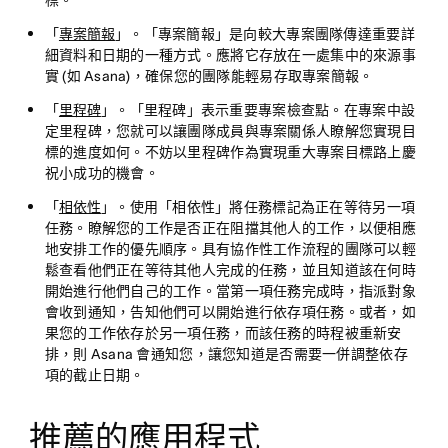
標。
「
專案簡報
」。「專案簡報」是向較大專案團隊傳達重要詳
細資料和日期的一種方式。應將它存放在一處集中的來源事
實 (如 Asana)，確保您的團隊能輕易存取專案簡報。
「
里程碑
」。「里程碑」表示重要專案檢查點。在專案中設
定里程碑，您就可以讓團隊成員與專案關係人瞭解您實現目
標的進度如何。不妨以里程碑作為實現重大專案目標路上慶
祝小成功的機會。
「
相依性
」。使用「相依性」將任務標記為正在等待另一項
任務。瞭解您的工作是否正在阻擋其他人的工作，以便相應
地安排工作的優先順序。具有協作性工作流程的團隊可以輕
鬆查看他們正在等待其他人完成的任務，並且知道該在何時
開始進行他們自己的工作。當第一項任務完成時，指派對象
會收到通知，告知他們可以開始進行依存項任務。或者，如
果您的工作依存於另一項任務，而該任務的時程被重新安
排，則 Asana 會通知您，讓您知道是否需要一併調整依存
項的截止日期。
推薦的應用程式