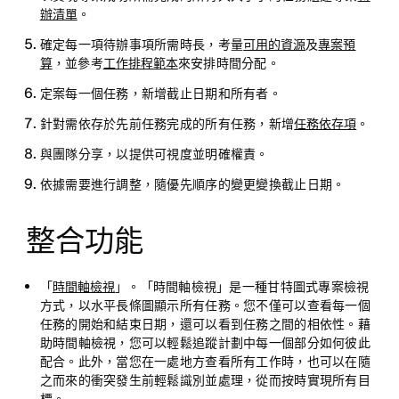
辦清單
。
確定每一項待辦事項所需時長，考量
可用的資源
及
專案預
算
，並參考
工作排程範本
來安排時間分配。
定案每一個任務，新增截止日期和所有者。
針對需依存於先前任務完成的所有任務，新增
任務依存項
。
與團隊分享，以提供可視度並明確權責。
依據需要進行調整，隨優先順序的變更變換截止日期。
整合功能
「
時間軸檢視
」。「時間軸檢視」是一種甘特圖式專案檢視
方式，以水平長條圖顯示所有任務。您不僅可以查看每一個
任務的開始和結束日期，還可以看到任務之間的相依性。藉
助時間軸檢視，您可以輕鬆追蹤計劃中每一個部分如何彼此
配合。此外，當您在一處地方查看所有工作時，也可以在隨
之而來的衝突發生前輕鬆識別並處理，從而按時實現所有目