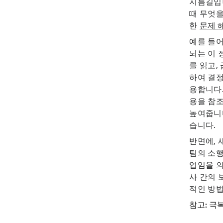
지름길입
때 무엇을
한
문제 
예를 들어
뇌는 이 
를 읽고,
하여 결정
용합니다.
용을 참조
높여줍니다
습니다.
반면에, 
팀의 소행
업임을 의
사 간의 
적인 방
참고: 극