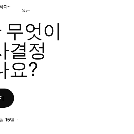
하다
요금
 도움이 되나요?
 무엇이
영업팀에 문의
데모 보
사결정
나요?
기
1월 15일