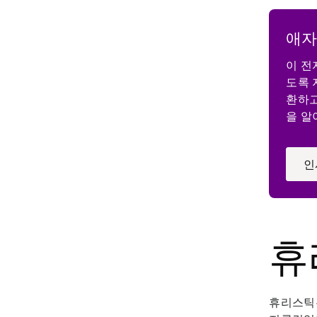
애자
이 전
도록 
환하고
을 알
인
휴
휴리스틱