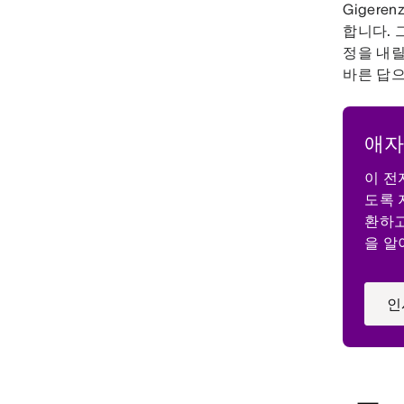
Gigeren
합니다. 
정을 내릴
바른 답으
애자
이 전
도록 
환하고
을 알
인