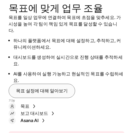
목표에 맞게 업무 조율
목표를 일상 업무에 연결하여 목표에 초점을 맞추세요. 가
시성을 높여 각 팀이 책임 있게 목표를 달성할 수 있습니
다.
하나의 플랫폼에서 목표에 대해 설정하고, 추적하고, 커
업무 요청을 표준화하여 팀이 원활하게 작업의 우선순위
뮤니케이션하세요.
새로운 이니셔티브에 대한 워크로드와 리소스 요구를 예
를 지정하고 완료할 수 있도록 합니다.
측하세요.
대시보드를 생성하여 실시간으로 진행 상태를 추적하세
루틴 자동화로 시간 단축/오류 감소.
요.
진행 상태를 실시간으로 추적하여 계획을 계획대로 진행
한 곳에서 모든 워크플로를 모니터링하고 조직 전체에
합니다.
AI를 사용하여 실행 가능하고 현실적인 목표를 수립하세
변경 사항을 즉시 적용하세요.
요.
사각지대 식별과 옵션 찾기에 AI를 사용하세요.
목표 설정에 대해 알아보기
양식
기능
목표
워크로드
규칙
보고 대시보드
시간 추적
Bundles
Asana AI
Asana AI