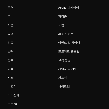
운영
Asana 아카데미
IT
자격증
제품
포럼
영업
리소스 허브
의료
이벤트 및 웨비나
소매
프로젝트 템플릿
정부
고객 성공
교육
개발자 및 API
제조
파트너
비영리
사이트맵
에이전시
모든 팀