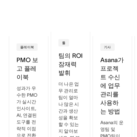
툴
플레이북
기사
팀의 ROI
PMO 보
Asana가
잠재력
고 플레
프로젝
발휘
이북
트 수신
더 나은 업
에 업무
성과가 우
무 관리로
관리를
수한 PMO
팀이 얼마
가 실시간
사용하
나 많은 시
인사이트,
는 방법
간과 생산
AI, 연결된
성을 확보
도구를 전
Asana의 운
할 수 있는
략적 이점
영팀 및
지 알아보
으로 전환
PMO팀이