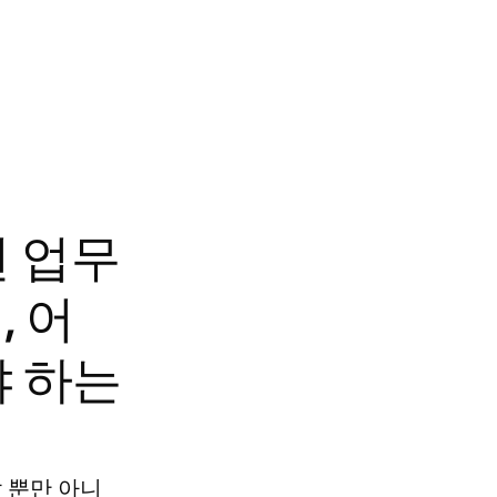
떤 업무
, 어
야 하는
할 뿐만 아니