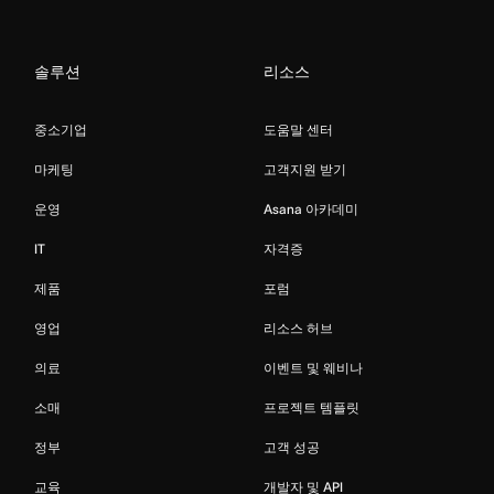
솔루션
리소스
중소기업
도움말 센터
마케팅
고객지원 받기
운영
Asana 아카데미
IT
자격증
제품
포럼
영업
리소스 허브
의료
이벤트 및 웨비나
소매
프로젝트 템플릿
정부
고객 성공
교육
개발자 및 API