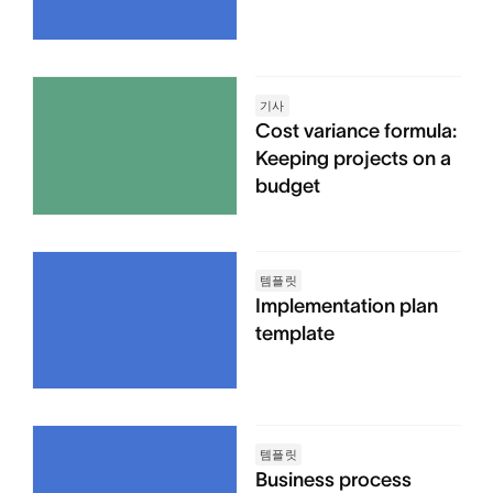
기사
Cost variance formula:
Keeping projects on a
budget
템플릿
Implementation plan
template
템플릿
Business process