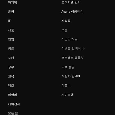
마케팅
고객지원 받기
운영
Asana 아카데미
IT
자격증
제품
포럼
영업
리소스 허브
의료
이벤트 및 웨비나
소매
프로젝트 템플릿
정부
고객 성공
교육
개발자 및 API
제조
파트너
비영리
사이트맵
에이전시
모든 팀