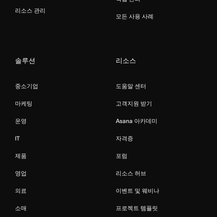
리소스 관리
모든 사용 사례
솔루션
리소스
중소기업
도움말 센터
마케팅
고객지원 받기
운영
Asana 아카데미
IT
자격증
제품
포럼
영업
리소스 허브
의료
이벤트 및 웨비나
소매
프로젝트 템플릿