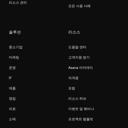
리소스 관리
모든 사용 사례
솔루션
리소스
중소기업
도움말 센터
마케팅
고객지원 받기
운영
Asana 아카데미
IT
자격증
제품
포럼
영업
리소스 허브
의료
이벤트 및 웨비나
소매
프로젝트 템플릿