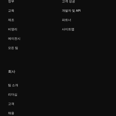
정부
고객 성공
교육
개발자 및 API
제조
파트너
비영리
사이트맵
에이전시
모든 팀
회사
팀 소개
리더십
고객
채용