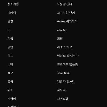
중소기업
도움말 센터
마케팅
고객지원 받기
운영
Asana 아카데미
IT
자격증
제품
포럼
영업
리소스 허브
의료
이벤트 및 웨비나
소매
프로젝트 템플릿
정부
고객 성공
교육
개발자 및 API
제조
파트너
비영리
사이트맵