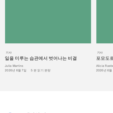
기사
기사
일을 미루는 습관에서 벗어나는 비결
포모도로
Julia Martins
Alicia Raeb
2026년 6월 7일
•
5
분 읽기 분량
2026년 6월