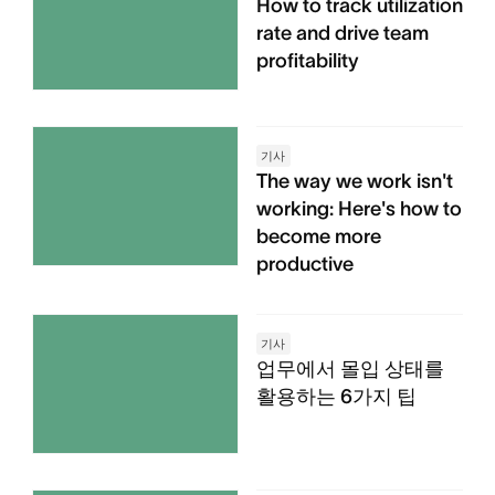
How to track utilization
rate and drive team
profitability
기사
The way we work isn't
working: Here's how to
become more
productive
기사
업무에서 몰입 상태를
활용하는 6가지 팁