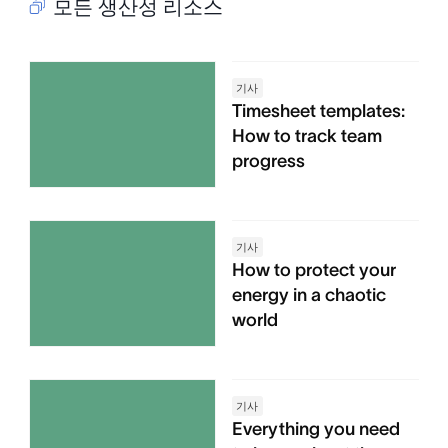
모든 생산성 리소스
기사
Timesheet templates:
How to track team
progress
기사
How to protect your
energy in a chaotic
world
기사
Everything you need