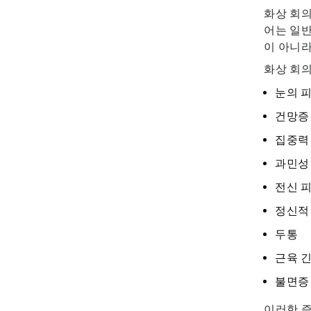
화상 회의
어는 일반
이 아니라
화상 회의
눈의 
건망증
집중력
과민성
전신 
정신적
두통
근육 
불면증
이러한 