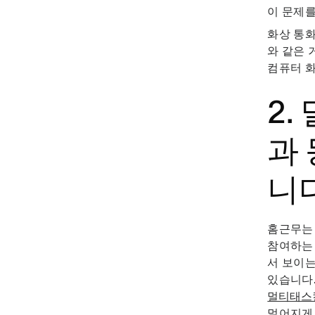
이 문제를
화상 통화
와 같은 
컴퓨터 화
2
과
니
홈근무는 
참여하는 
서 보이는
있습니다
멀티태스
멀어지게