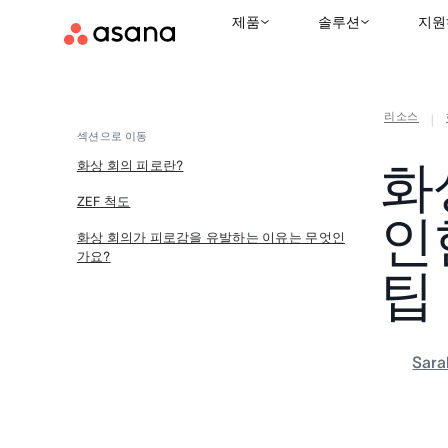
제품
솔루션
지원
리소스
|
섹션으로 이동
화
화상 회의 피로란?
ZEF 척도
인
화상 회의가 피로감을 유발하는 이유는 무엇인
가요?
팁
Sara