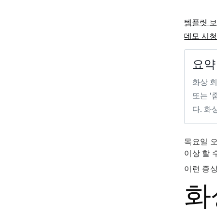
템플릿 
데모 시
요약
화상 회
또는 '
다. 화
목요일 오
이상 할 
이런 증상
화