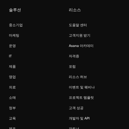
솔루션
리소스
중소기업
도움말 센터
마케팅
고객지원 받기
운영
Asana 아카데미
IT
자격증
제품
포럼
영업
리소스 허브
의료
이벤트 및 웨비나
소매
프로젝트 템플릿
정부
고객 성공
교육
개발자 및 API
제조
파트너