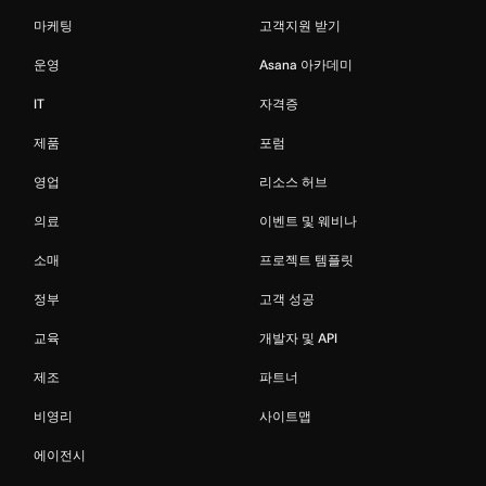
마케팅
고객지원 받기
운영
Asana 아카데미
IT
자격증
제품
포럼
영업
리소스 허브
의료
이벤트 및 웨비나
소매
프로젝트 템플릿
정부
고객 성공
교육
개발자 및 API
제조
파트너
비영리
사이트맵
에이전시