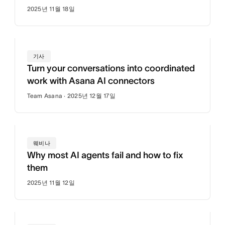
2025년 11월 18일
기사
Turn your conversations into coordinated
work with Asana AI connectors
Team Asana · 2025년 12월 17일
웨비나
Why most AI agents fail and how to fix
them
2025년 11월 12일