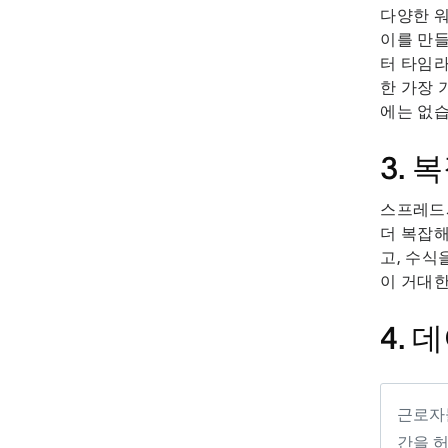
다양한 워
이를 만들
터 타임라
한 가장 
에는 없습
3.
스프레드
더 복잡해
고, 수식
이 거대
4.
근로자
간을 