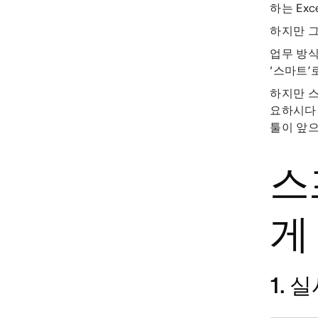
하는 Ex
하지만 
업무 방식
‘스마트’
하지만 스
요하시다면
툴이 앞으
스
게
1.