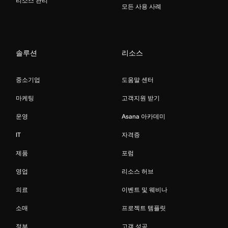
리소스 관리
모든 사용 사례
솔루션
리소스
중소기업
도움말 센터
마케팅
고객지원 받기
운영
Asana 아카데미
IT
자격증
제품
포럼
영업
리소스 허브
의료
이벤트 및 웨비나
소매
프로젝트 템플릿
정부
고객 성공