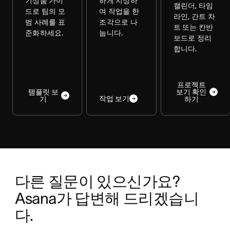
기성품 가이
하게 지정하
캘린더, 타임
드로 팀의 모
여 작업을 한
라인, 간트 차
범 사례를 표
조각으로 나
트 또는 칸반
준화하세요.
눕니다.
보드로 정리
합니다.
프로젝트
템플릿 보
보기 확인
작업 보기
기
하기
다른 질문이 있으신가요? 
Asana가 답변해 드리겠습니
다.