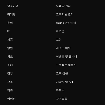
중소기업
도움말 센터
마케팅
고객지원 받기
운영
Asana 아카데미
IT
자격증
제품
포럼
영업
리소스 허브
의료
이벤트 및 웨비나
소매
프로젝트 템플릿
정부
고객 성공
교육
개발자 및 API
제조
파트너
비영리
사이트맵