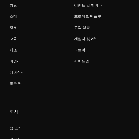
의료
이벤트 및 웨비나
소매
프로젝트 템플릿
정부
고객 성공
교육
개발자 및 API
제조
파트너
비영리
사이트맵
에이전시
모든 팀
회사
팀 소개