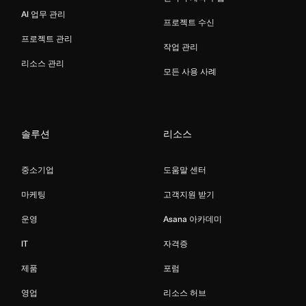
AI 업무 관리
프로젝트 수신
프로젝트 관리
작업 관리
리소스 관리
모든 사용 사례
솔루션
리소스
중소기업
도움말 센터
마케팅
고객지원 받기
운영
Asana 아카데미
IT
자격증
제품
포럼
영업
리소스 허브