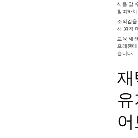
식을 알 
참여하지 
소외감을 
해 원격 
교육 세
프레젠테이
습니다.
재
유
어