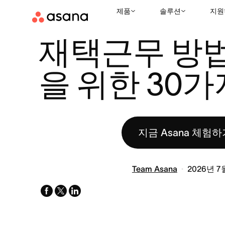
제품
솔루션
지원
리소스
하이브리드 근무 및 원격 근무
재택근무 방법: 성공을 위한
|
|
재택근무 방법
을 위한 30가
지금 Asana 체험하
Team Asana
2026년 7
facebook
x-
linkedin
twitter