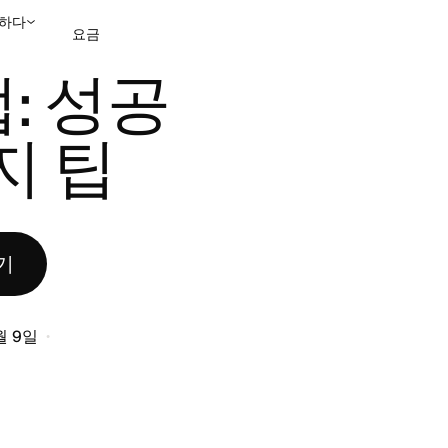
하다
요금
 30가지 팁
: 성공
영업팀에 문의
데모 보
지 팁
기
월 9일