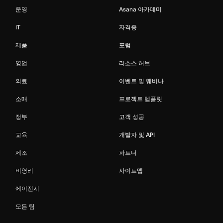
운영
Asana 아카데미
IT
자격증
제품
포럼
영업
리소스 허브
의료
이벤트 및 웨비나
소매
프로젝트 템플릿
정부
고객 성공
교육
개발자 및 API
제조
파트너
비영리
사이트맵
에이전시
모든 팀