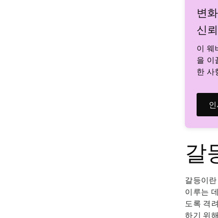
변화
신뢰
이 웨
을 이
한 사
인
갈
갈등이란 
이루는 데
도록 격려
하기 위해