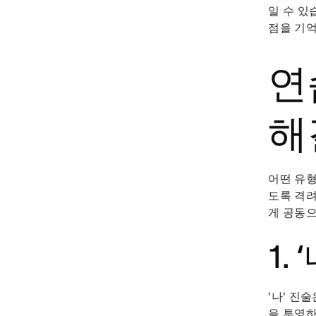
일 수 있
점을 기
연
해
어떤 유형
도록 격려
게 공동으
1.
'나' 진
을 투영하