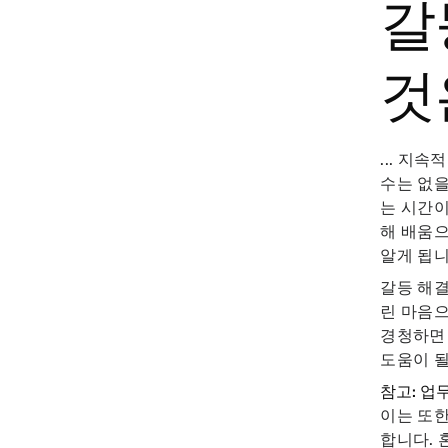
갈
것은
... 지
수는 없을
는 시간이
해 배움으
알게 됩니
갈등 해결
린 마음으
경청하면 
도움이 될
참고: 업
이는 또한
합니다. 