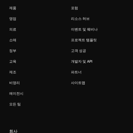
제품
포럼
영업
리소스 허브
의료
이벤트 및 웨비나
소매
프로젝트 템플릿
정부
고객 성공
교육
개발자 및 API
제조
파트너
비영리
사이트맵
에이전시
모든 팀
회사