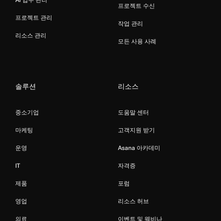
프로젝트 수신
프로젝트 관리
작업 관리
리소스 관리
모든 사용 사례
솔루션
리소스
중소기업
도움말 센터
마케팅
고객지원 받기
운영
Asana 아카데미
IT
자격증
제품
포럼
영업
리소스 허브
의료
이벤트 및 웨비나