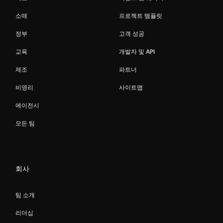
소매
프로젝트 템플릿
정부
고객 성공
교육
개발자 및 API
제조
파트너
비영리
사이트맵
에이전시
모든 팀
회사
팀 소개
리더십