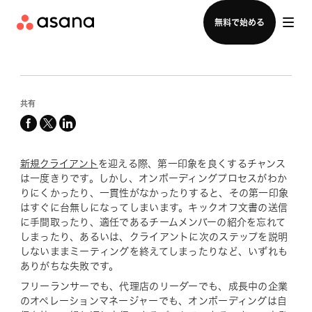
セールスチームに問い合わせる
無料で始める
共有
facebook
x-
linkedin
twitter
新規クライアント
を迎える際、第一印象を良くするチャンス
は一度きりです。しかし、オンボーディングプロセスがわか
りにくかったり、一貫性がなかったりすると、その第一印象
はすぐに台無しになってしまいます。キックオフ文書の送信
に手間取ったり、適任であるチームメンバーの紹介を忘れて
しまったり、あるいは、クライアントに次のステップを説明
しないままミーティングを終えてしまったりなど、いずれも
ありがちな失敗です。
フリーランサーでも、代理店のリーダーでも、成長中の企業
のオペレーションマネージャーでも、オンボーディングは自