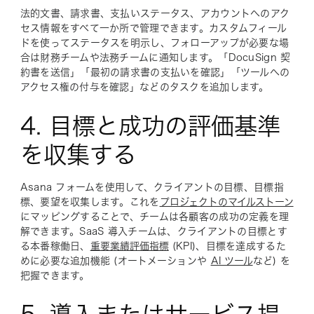
法的文書、請求書、支払いステータス、アカウントへのアク
セス情報をすべて一か所で管理できます。カスタムフィール
ドを使ってステータスを明示し、フォローアップが必要な場
合は財務チームや法務チームに通知します。「DocuSign 契
約書を送信」「最初の請求書の支払いを確認」「ツールへの
アクセス権の付与を確認」などのタスクを追加します。
4. 目標と成功の評価基準
を収集する
Asana フォームを使用して、クライアントの目標、目標指
標、要望を収集します。これを
プロジェクトのマイルストーン
にマッピングすることで、チームは各顧客の成功の定義を理
解できます。SaaS 導入チームは、クライアントの目標とす
る本番稼働日、
重要業績評価指標
(KPI)、目標を達成するた
めに必要な追加機能 (オートメーションや
AI ツール
など) を
把握できます。