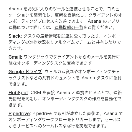
Asana をお気に入りのツールと連携させることで、コミュニ
ケーションを簡素化し、更新を自動化し、クライアントのオ
ンボーディングプロセスを改善できます。Asana のアプリ
連携について詳しくは、
連携機能の一覧
をご覧ください。
Slack
:
タスクの最新情報を即座に受け取ったり、オンボー
ディングの進捗状況をリアルタイムでチームと共有したりで
きます。
Gmail
:
ワンクリックでクライアントからのメールを実行可
能なオンボーディングタスクに変換できます。
Google ドライブ
:
ウェルカム資料やオンボーディングチェ
ックリストなどの共有ドキュメントを Asana タスクに添付
できます。
HubSpot
:
CRM を直接 Asana と連携させることで、連絡
先情報を同期し、オンボーディングタスクの作成を自動化で
きます。
Pipedrive
:
Pipedrive で取引が成立した直後に、Asana で
オンボーディングワークフローをトリガーします。セールス
からサービスへのシームレスな移行を実現できます。