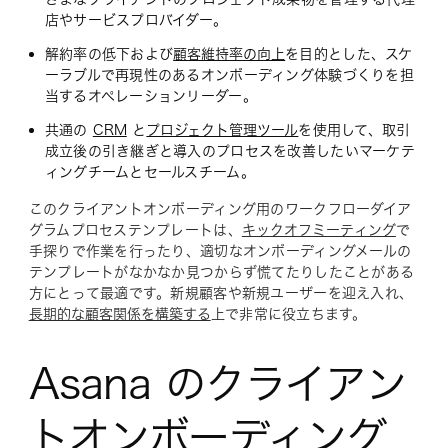
店やサービスプロバイダー。
解約率の低下および
顧客維持率の向上
を目的とした、スケ
ーラブルで再現性のあるオンボーディング体験づくりを担
当するオペレーションリーダー。
共通の
CRM
と
プロジェクト管理ツール
を使用して、取引
成立後の引き継ぎと導入のプロセスを改善したいマーケテ
ィングチームとセールスチーム。
このクライアントオンボーディング用のワークフローダイア
グラムプロセステンプレートは、
キックオフミーティング
で
手探りで作業を行ったり、適切なオンボーディングメールの
テンプレートがなかなか見つからず慌てたりしたことがある
方にとって最適です。新規顧客や新規ユーザーを迎え入れ、
長期的な顧客関係を構築する
上で非常に役立ちます。
Asana のクライアン
トオンボーディング