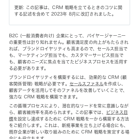
更新: この記事は、CRM 戦略を立てるときのコツに関
する記述を含めて 2023年 8月に改訂されました。
B2C (一般消費者向け) 企業にとって、バイヤージャーニー
の重要性は計り知れません。顧客満足度の向上がもたらされ
れば、ブランドロイヤリティも高まるので、セールス担当で
も、マーケティング担当でも、カスタマーサービス担当で
も、顧客のニーズに焦点を当てたビジネスプロセスを活用す
る必要があります。
ブランドロイヤリティを構築するには、効果的な CRM (顧
客関係管理) 戦略が必要です。
セールスファネル
を作成し、
顧客データを活用してそのファネルを改善していくことで、
強力な CRM 戦略を構築できます。
この循環プロセスにより、潜在的なリードを常に意識しなが
ら、顧客維持率を高められます。この記事では、
ビジネス目
標
を設定し達成するために CRM 戦略を一から構築する方法
をご紹介します。これは、新規事業を立ち上げる場合にも、
既存企業が新しい取り組みのために CRM 戦略を策定する場
合にも役立ちます。