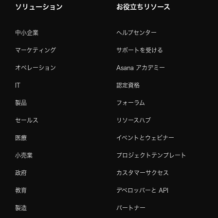
ソリューション
お役立ちリソース
中小企業
ヘルプセンター
マーケティング
サポートを受ける
オペレーション
Asana アカデミー
IT
認定資格
製品
フォーラム
セールス
リソースハブ
医療
イベントとウェビナー
小売業
プロジェクトテンプレート
政府
カスタマーサクセス
教育
デベロッパーと API
製造
パートナー