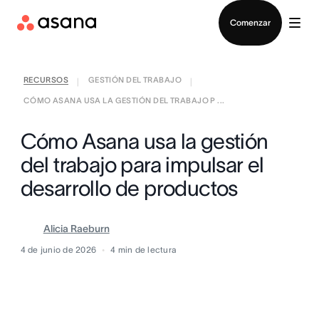
Contactar a Ventas
Comenzar
RECURSOS
GESTIÓN DEL TRABAJO
|
|
CÓMO ASANA USA LA GESTIÓN DEL TRABAJO P ...
Cómo Asana usa la gestión
del trabajo para impulsar el
desarrollo de productos
Alicia Raeburn
4 de junio de 2026
4
min de lectura