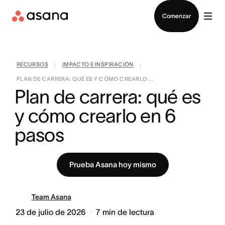
Contactar a Ventas
Comenzar
RECURSOS
IMPACTO E INSPIRACIÓN
|
|
PLAN DE CARRERA: QUÉ ES Y CÓMO CREARLO ...
Plan de carrera: qué es 
y cómo crearlo en 6 
pasos
Prueba Asana hoy mismo
Team Asana
23 de julio de 2026
7
min de lectura