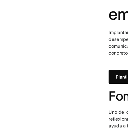
em
Implanta
desempeñ
comunica
concreto
Plant
Fom
Uno de l
reflexio
ayuda a i