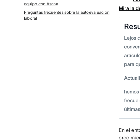
equipo con Asana
Mira la 
Preguntas frecuentes sobre la autoevaluación
laboral
Res
Lejos 
conver
artícul
para qu
Actual
hemos 
frecue
última
En el ent
crecimie