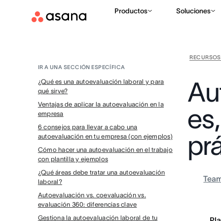
Productos
Soluciones
RECURSOS
IR A UNA SECCIÓN ESPECÍFICA
Au
¿Qué es una autoevaluación laboral y para
qué sirve?
Ventajas de aplicar la autoevaluación en la
es
empresa
6 consejos para llevar a cabo una
pr
autoevaluación en tu empresa (con ejemplos)
Cómo hacer una autoevaluación en el trabajo
con plantilla y ejemplos
¿Qué áreas debe tratar una autoevaluación
Tea
laboral?
Autoevaluación vs. coevaluación vs.
evaluación 360: diferencias clave
Gestiona la autoevaluación laboral de tu
Pla