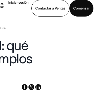
Iniciar sesión
Contactar a Ventas
Comenzar
HA ...
er demo
Descargar la aplicación
: qué
emplos
facebook
x-
linkedin
twitter