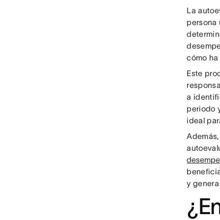
La autoe
persona 
determin
desempeñ
cómo ha 
Este pro
responsa
a identif
periodo y
ideal par
Además, 
autoeval
desempeñ
benefici
y genera
¿En