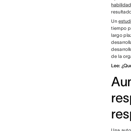
habilidad
resultad
Un
estud
tiempo p
largo pl
desarrol
desarroll
de la or
Lee: ¿Qué
Aum
res
res
Una auto