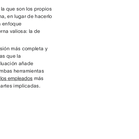
la que son los propios
a, en lugar de hacerlo
n enfoque
na valiosa: la de
visión más completa y
as que la
aluación añade
 ambas herramientas
 los empleados
más
partes implicadas.