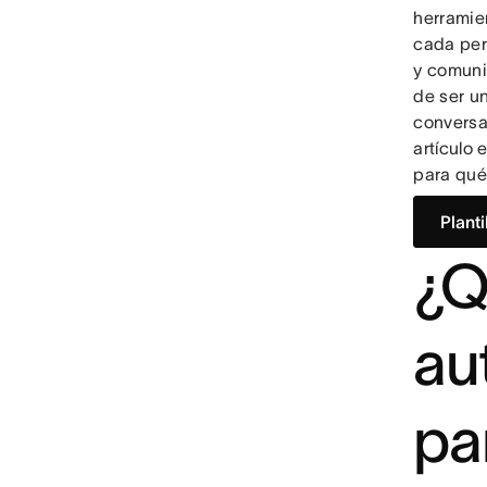
herramie
cada per
y comuni
de ser u
conversa
artículo 
para qué 
Plant
¿Q
au
pa