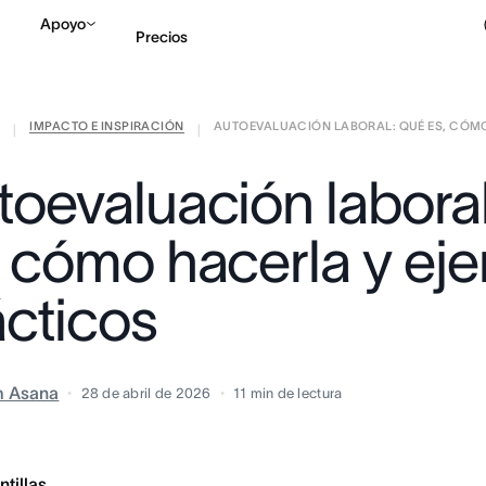
Apoyo
Precios
IMPACTO E INSPIRACIÓN
AUTOEVALUACIÓN LABORAL: QUÉ ES, CÓMO 
Contactar a Ventas
V
|
|
toevaluación laboral
, cómo hacerla y ej
ácticos
m Asana
28 de abril de 2026
11
min de lectura
ntillas