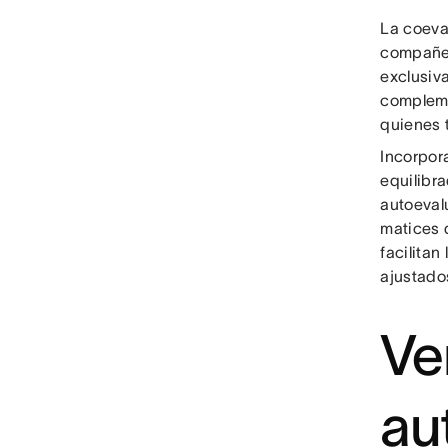
La coeva
compañer
exclusiv
compleme
quienes t
Incorpora
equilibr
autoeval
matices 
facilitan
ajustados
Ve
au