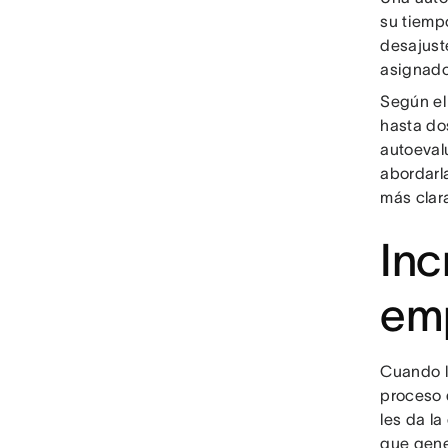
su tiemp
desajuste
asignado
Según e
hasta do
autoeval
abordarl
más clara
Inc
em
Cuando l
proceso 
les da la
que gene