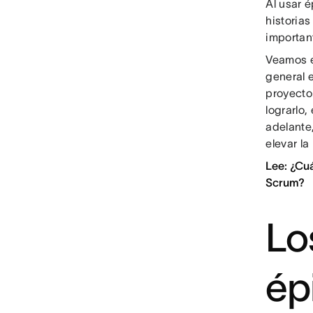
Al usar 
historia
important
Veamos e
general 
proyecto
lograrlo,
adelante
elevar la
Lee: ¿Cuá
Scrum?
Lo
ép