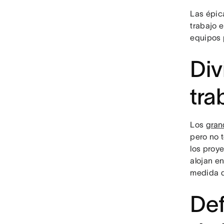
Las épic
trabajo e
equipos
Div
tra
Los
gran
pero no t
los proye
alojan e
medida q
Def