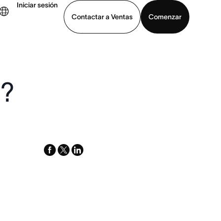
Iniciar sesión
Contactar a Ventas
Comenzar
?
er demo
Descargar la aplicación
l?
facebook
x-
linkedin
twitter