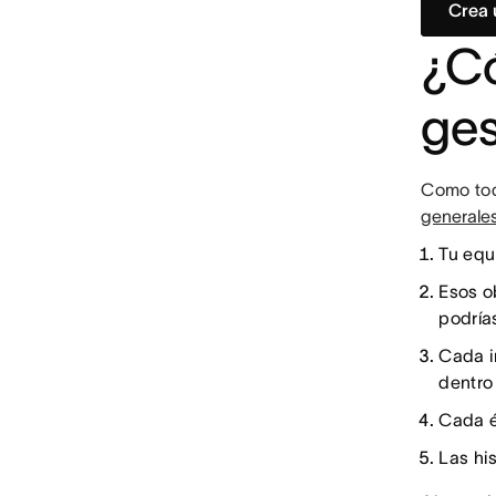
Crea 
¿Có
ges
Como tod
generale
Tu equ
Esos o
podrías
Cada i
dentro 
Cada é
Las hi