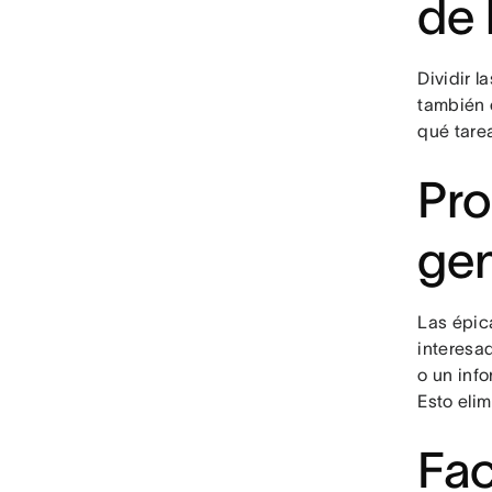
de 
Dividir l
también 
qué tare
Pro
gen
Las épic
interesa
o un inf
Esto eli
Fac