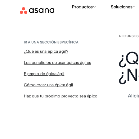
Productos
Soluciones
RECURSOS
IR A UNA SECCIÓN ESPECÍFICA
¿Q
¿Qué es una épica ágil?
Los beneficios de usar épicas ágiles
¿N
Ejemplo de épica ágil
Cómo crear una épica ágil
Alic
Haz que tu próximo proyecto sea épico