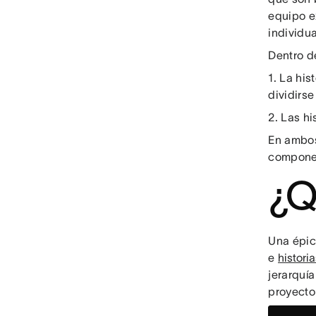
equipo e
individua
Dentro d
1. La hi
dividirs
2. Las h
En ambos
componen
¿Q
Una épic
e
histori
jerarquía
proyecto