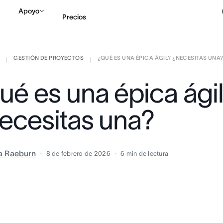
Apoyo
Precios
GESTIÓN DE PROYECTOS
¿QUÉ ES UNA ÉPICA ÁGIL? ¿NECESITAS UNA
Contactar a Ventas
V
|
|
ué es una épica ági
ecesitas una?
ia Raeburn
8 de febrero de 2026
6
min de lectura