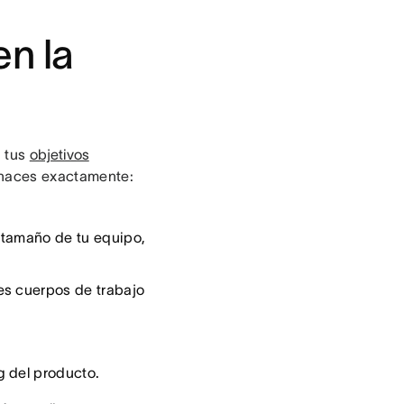
n la
n tus
objetivos
o haces exactamente:
l tamaño de tu equipo,
es cuerpos de trabajo
g del producto.