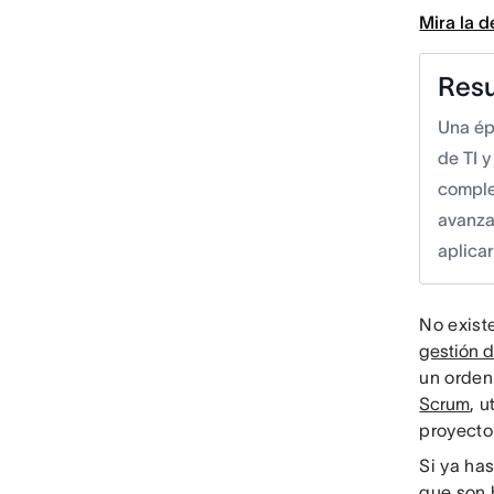
Mira la 
Res
Una ép
de TI y
comple
avanza
aplicar
No exist
gestión 
un orden
Scrum
, u
proyecto
Si ya has
que son 