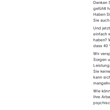
Denken S
gefühlt 
Haben Si
Sie auch
Und jetz
einfach 
haben? We
dass 40 
Wir vers
Sorgen u
Leistung
Sie kein
kann sic
mangelnd
Wie könn
Ihre Arbe
psychis