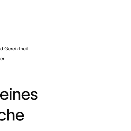
d Gereiztheit
ber
 eines
sche