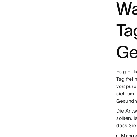
Wa
Ta
Ge
Es gibt 
Tag frei
verspüren
sich um 
Gesundhe
Die Antw
sollten,
dass Sie
Mangel