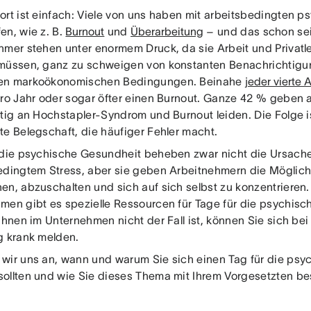
ort ist einfach: Viele von uns haben mit arbeitsbedingten 
en, wie z. B.
Burnout
und
Überarbeitung
– und das schon sei
hmer stehen unter enormem Druck, da sie Arbeit und Privatl
müssen, ganz zu schweigen von konstanten Benachrichtigun
en markoökonomischen Bedingungen. Beinahe
jeder vierte
pro Jahr oder sogar öfter einen Burnout. Ganze 42 % geben a
itig an Hochstapler-Syndrom und Burnout leiden. Die Folge i
te Belegschaft, die häufiger Fehler macht.
 die psychische Gesundheit beheben zwar nicht die Ursach
edingtem Stress, aber sie geben Arbeitnehmern die Möglichk
en, abzuschalten und sich auf sich selbst zu konzentrieren.
men gibt es spezielle Ressourcen für Tage für die psychis
Ihnen im Unternehmen nicht der Fall ist, können Sie sich be
g krank melden.
wir uns an, wann und warum Sie sich einen Tag für die ps
ollten und wie Sie dieses Thema mit Ihrem Vorgesetzten b