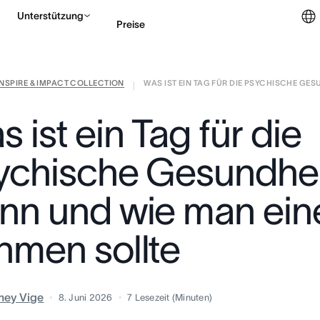
Unterstützung
Preise
INSPIRE & IMPACT COLLECTION
WAS IST EIN TAG FÜR DIE PSYCHISCHE GESU 
Vertrieb kontaktieren
|
 ist ein Tag für die
ychische Gesundhe
nn und wie man ein
hmen sollte
ney Vige
8. Juni 2026
7
Lesezeit (Minuten)