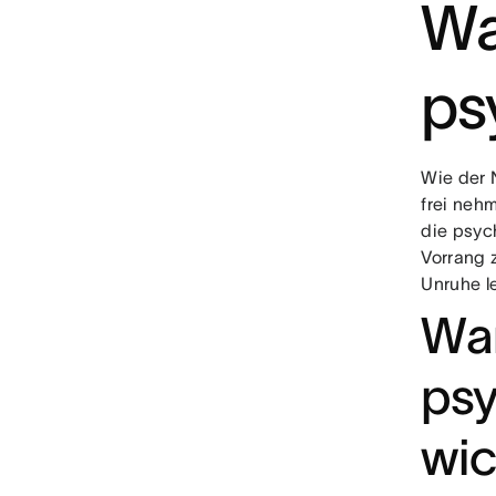
Wa
ps
Wie der 
frei neh
die psyc
Vorrang 
Unruhe l
War
psy
wic