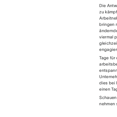
Die Antw
zu kämpf
Arbeitne
bringen 
ändernd
viermal 
gleichze
engagier
Tage für
arbeitsb
entspann
Unterneh
dies bei 
einen Ta
Schauen 
nehmen s