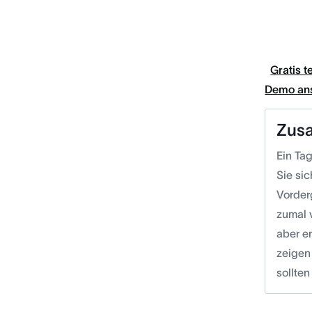
Gratis t
Demo an
Zus
Ein Ta
Sie si
Vorder
zumal 
aber en
zeigen
sollte