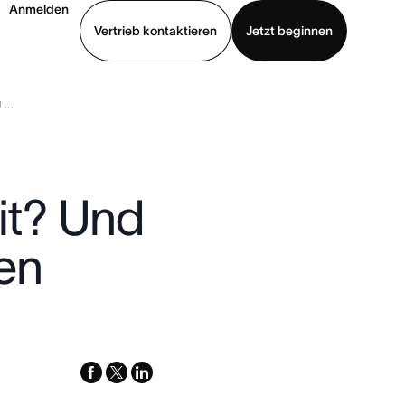
Anmelden
Vertrieb kontaktieren
Jetzt beginnen
...
Demo ansehen
App herunterladen
it? Und
en
facebook
x-
linkedin
twitter