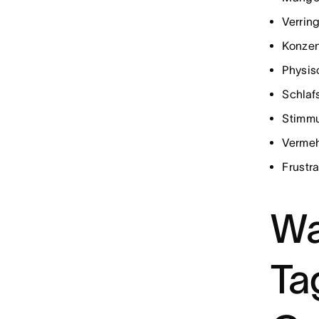
Verrin
Konzen
Physis
Schlaf
Stimmu
Vermeh
Frustr
Wa
Ta