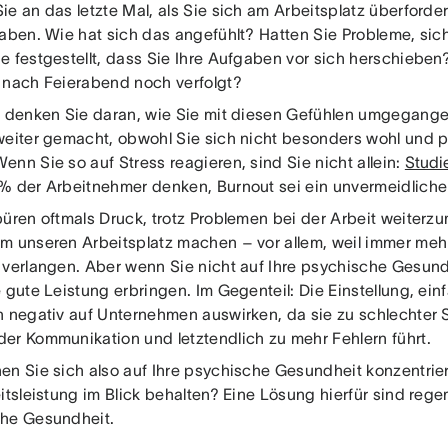
ie an das letzte Mal, als Sie sich am Arbeitsplatz überforde
haben. Wie hat sich das angefühlt? Hatten Sie Probleme, sic
e festgestellt, dass Sie Ihre Aufgaben vor sich herschiebe
 nach Feierabend noch verfolgt?
t denken Sie daran, wie Sie mit diesen Gefühlen umgegange
weiter gemacht, obwohl Sie sich nicht besonders wohl und p
nn Sie so auf Stress reagieren, sind Sie nicht allein:
Studi
% der Arbeitnehmer denken, Burnout sei ein unvermeidlicher P
püren oftmals Druck, trotz Problemen bei der Arbeit weiterz
m unseren Arbeitsplatz machen – vor allem, weil immer me
 verlangen. Aber wenn Sie nicht auf Ihre psychische Gesun
e gute Leistung erbringen. Im Gegenteil: Die Einstellung, ei
h negativ auf Unternehmen auswirken, da sie zu schlechter
er Kommunikation und letztendlich zu mehr Fehlern führt.
en Sie sich also auf Ihre psychische Gesundheit konzentrier
itsleistung im Blick behalten? Eine Lösung hierfür sind reg
che Gesundheit.