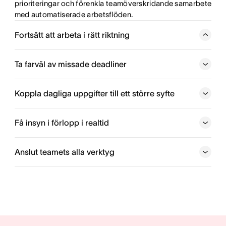
prioriteringar och förenkla teamöverskridande samarbete 
med automatiserade arbetsflöden.
Fortsätt att arbeta i rätt riktning
Få arbetet att flyta på genom att automatisera ineffektiva
processer och smidigt samordna teamöverskridande
Ta farväl av missade deadliner
uppgifter.
Koppla dagliga uppgifter till ett större syfte
Skapa bättre arbetsflöden
Se hur arbetet hänger ihop
Få insyn i förlopp i realtid
Anslut teamets alla verktyg
Stärk din organisation
Få genomförbara insikter
Begränsa byten av sammanhang