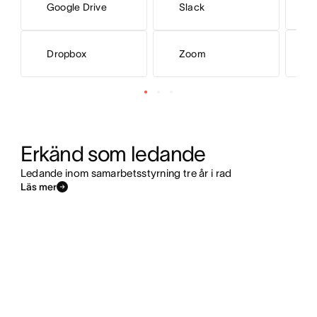
M
Google Drive
Slack
M
Dropbox
Zoom
Erkänd som ledande
Ledande inom samarbetsstyrning tre år i rad
Läs mer