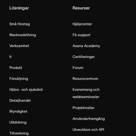
Lösningar
Resurser
Små företag
Hjälpcenter
Marknadsföring
Få support
Verksamhet
Asana Academy
It
Certifieringar
Produkt
Forum
Försäljning
Resurscentrum
Hälso- och sjukvård
Evenemang och
webbseminarier
Detaljhandel
Projektmallar
Myndighet
Användarframgång
Utbildning
Utvecklare och API
Tillverkning