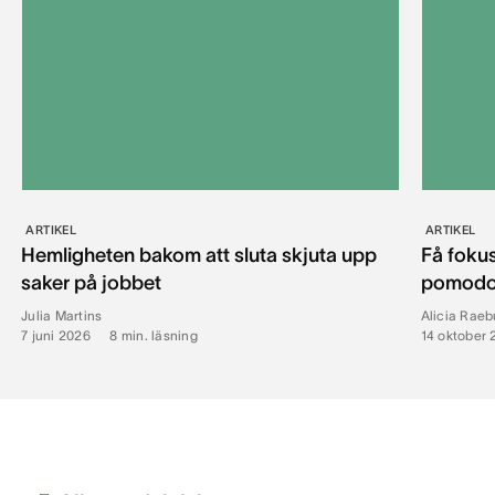
ARTIKEL
ARTIKEL
Hemligheten bakom att sluta skjuta upp
Få foku
saker på jobbet
pomodo
Julia Martins
Alicia Raeb
7 juni 2026
•
8
min. läsning
14 oktober 