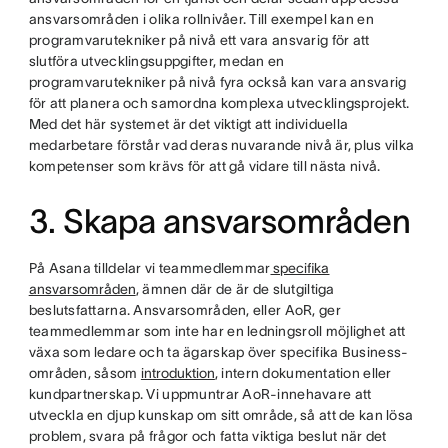
ansvarsområden i olika rollnivåer. Till exempel kan en
programvarutekniker på nivå ett vara ansvarig för att
slutföra utvecklingsuppgifter, medan en
programvarutekniker på nivå fyra också kan vara ansvarig
för att planera och samordna komplexa utvecklingsprojekt.
Med det här systemet är det viktigt att individuella
medarbetare förstår vad deras nuvarande nivå är, plus vilka
kompetenser som krävs för att gå vidare till nästa nivå.
3. Skapa ansvarsområden
På Asana tilldelar vi teammedlemmar
specifika
ansvarsområden
, ämnen där de är de slutgiltiga
beslutsfattarna. Ansvarsområden, eller AoR, ger
teammedlemmar som inte har en ledningsroll möjlighet att
växa som ledare och ta ägarskap över specifika Business-
områden, såsom
introduktion
, intern dokumentation eller
kundpartnerskap. Vi uppmuntrar AoR-innehavare att
utveckla en djup kunskap om sitt område, så att de kan lösa
problem, svara på frågor och fatta viktiga beslut när det