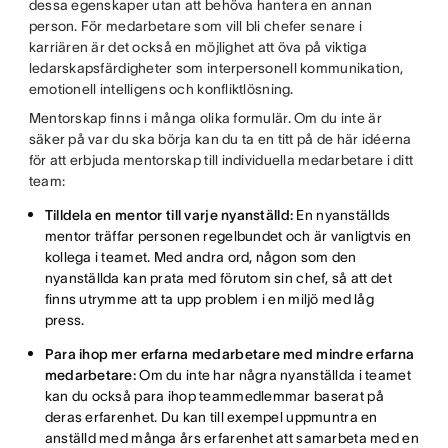
dessa egenskaper utan att behöva hantera en annan
person. För medarbetare som vill bli chefer senare i
karriären är det också en möjlighet att öva på viktiga
ledarskapsfärdigheter som interpersonell kommunikation,
emotionell intelligens och konfliktlösning.
Mentorskap finns i många olika formulär. Om du inte är
säker på var du ska börja kan du ta en titt på de här idéerna
för att erbjuda mentorskap till individuella medarbetare i ditt
team:
Tilldela en mentor till varje nyanställd:
En nyanställds
mentor träffar personen regelbundet och är vanligtvis en
kollega i teamet. Med andra ord, någon som den
nyanställda kan prata med förutom sin chef, så att det
finns utrymme att ta upp problem i en miljö med låg
press.
Para ihop mer erfarna medarbetare med mindre erfarna
medarbetare:
Om du inte har några nyanställda i teamet
kan du också para ihop teammedlemmar baserat på
deras erfarenhet. Du kan till exempel uppmuntra en
anställd med många års erfarenhet att samarbeta med en