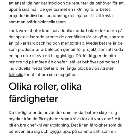
att anställda har det stöd och de resurser de behöver för att
uppnå
sina mål
. De ger teamet en riktning för arbetet,
erbjuder individuell coachning och hjälper till att knyta
samman
tvärfunktionella team
.
Tack vare chefer kan individuella medarbetare fokusera på
det specialiserade arbete de anställdes för att göra, snarare
än på karriärcoaching och mentorskap. Medarbetare är de
som producerar arbete och genomför projekt, som att koda
en app eller skriva ett blogginlägg. Därför lägger de ofta
mindre tid på möten än chefer. Istället behöver personer i
individuella medarbetarroller långa block av oavbruten
fokustid
för att utföra sina uppgifter.
Olika roller, olika
färdigheter
De färdigheter du använder som medarbetare skiljer sig
mycket från de färdigheter som krävs för att vara chef. Att
bli en
bra chef
kräver utbildning. Det är en färdighet som du
behöver lära dig och bygga upp, på samma sätt som en