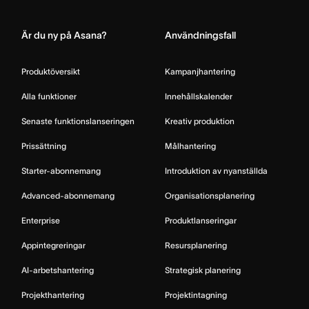
Home
Är du ny på Asana?
Användningsfall
Produktöversikt
Kampanjhantering
Alla funktioner
Innehållskalender
Senaste funktionslanseringen
Kreativ produktion
Prissättning
Målhantering
Starter-abonnemang
Introduktion av nyanställda
Advanced-abonnemang
Organisationsplanering
Enterprise
Produktlanseringar
Appintegreringar
Resursplanering
AI-arbetshantering
Strategisk planering
Projekthantering
Projektintagning