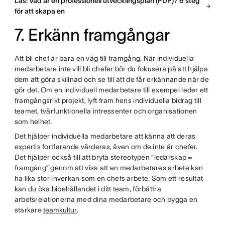
Läs: Vad är en professionell utvecklingsplan (PDP)? 6 steg
för att skapa en
7. Erkänn framgångar
Att bli chef är bara en väg till framgång. När individuella
medarbetare inte vill bli chefer bör du fokusera på att hjälpa
dem att göra skillnad och se till att de får erkännande när de
gör det. Om en individuell medarbetare till exempel leder ett
framgångsrikt projekt, lyft fram hens individuella bidrag till
teamet, tvärfunktionella intressenter och organisationen
som helhet.
Det hjälper individuella medarbetare att känna att deras
expertis fortfarande värderas, även om de inte är chefer.
Det hjälper också till att bryta stereotypen ”ledarskap =
framgång” genom att visa att en medarbetares arbete kan
ha lika stor inverkan som en chefs arbete. Som ett resultat
kan du öka bibehållandet i ditt team, förbättra
arbetsrelationerna med dina medarbetare och bygga en
starkare
teamkultur
.