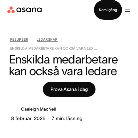
Kontakta försäljning
Kom igång
RESURSER
LEDARSKAP
|
|
ENSKILDA MEDARBETARE KAN OCKSÅ VARA LED ...
Enskilda medarbetare 
kan också vara ledare
Prova Asana i dag
Caeleigh MacNeil
8 februari 2026
7
min. läsning