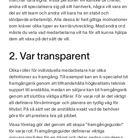
matchar dina egna. Vissa personer vill kanske bli chefer,
andra vill specialisera sig på sitt hantverk, några vill vara en
del av ett team och andra vill bara ha en stabil och
stödjande arbetsmiljö. Alla dessa är helt giltiga motivationer
som kräver olika typer av karriärutveckling. Med andra ord
måste du veta vad medarbetarna vill ha för att kunna hjälpa
dem att växa på det sätt de vill.
2. Var transparent
Olika roller för individuella medarbetare har olika
definitioner av framgång. Till exempel kan en it-specialist bli
framgångsrik genom att tillhandahålla högkvalitativ teknisk
support till anställda, medan en säljare kan bli framgångsrik
genom att slutföra viktiga affärer. För varje roll är det viktigt
att definiera förväntningar och planera en tydlig väg för
tillväxt. På så sätt vet de anställda exakt vad de behöver
göra för att prestera bra på jobbet.
Vissa företag gör det genom att skapa ”framgångsguider”
för varje roll. Framgångsguider definierar viktiga
ansvarsområden för en tjänst och delar sedan upp dessa