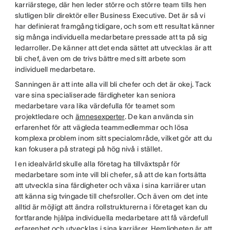
karriärstege, där hen leder större och större team tills hen
slutligen blir direktör eller Business Executive. Det är så vi
har definierat framgång tidigare, och som ett resultat känner
sig många individuella medarbetare pressade att ta på sig
ledarroller. De känner att det enda sättet att utvecklas är att
bli chef, även om de trivs bättre med sitt arbete som
individuell medarbetare.
Sanningen är att inte alla vill bli chefer och det är okej. Tack
vare sina specialiserade färdigheter kan seniora
medarbetare vara lika värdefulla för teamet som
projektledare och
ämnesexperter
. De kan använda sin
erfarenhet för att vägleda teammedlemmar och lösa
komplexa problem inom sitt specialområde, vilket gör att du
kan fokusera på strategi på hög nivå i stället.
I en idealvärld skulle alla företag ha tillväxtspår för
medarbetare som inte vill bli chefer, så att de kan fortsätta
att utveckla sina färdigheter och växa i sina karriärer utan
att känna sig tvingade till chefsroller. Och även om det inte
alltid är möjligt att ändra rollstrukturerna i företaget kan du
fortfarande hjälpa individuella medarbetare att få värdefull
erfarenhet och utvecklas i sina karriärer. Hemligheten är att