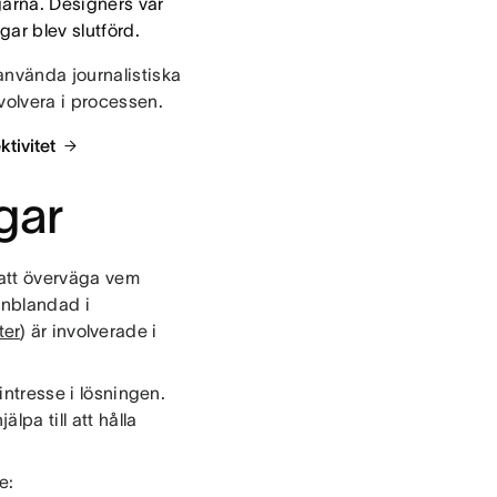
garna. Designers var
gar blev slutförd.
använda journalistiska
volvera i processen.
tivitet
gar
 att överväga vem
 inblandad i
ter
) är involverade i
intresse i lösningen.
lpa till att hålla
e: