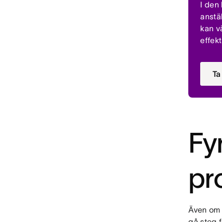
I den
anstäl
kan v
effekt
Ta
Fy
pr
Även om d
gå steg 