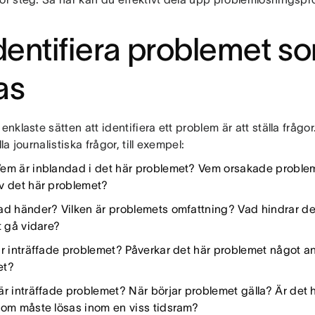
Identifiera problemet 
as
 enklaste sätten att identifiera ett problem är att ställa frågor.
lla journalistiska frågor, till exempel:
Vem är inblandad i det här problemet? Vem orsakade probl
v det här problemet?
d händer? Vilken är problemets omfattning? Vad hindrar de
t gå vidare?
r inträffade problemet? Påverkar det här problemet något an
et?
r inträffade problemet? När börjar problemet gälla? Är det
som måste lösas inom en viss tidsram?