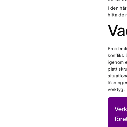
I den hä
hitta de
Va
Problemlö
konflikt.
igenom e
platt skr
situation
lösninge
verktyg.
Verk
före