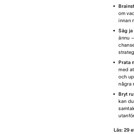
Brains
om vad
innan 
Säg ja t
ännu – 
chansen
strate
Prata 
med at
och up
några m
Bryt ru
kan du
samtal
utanfö
Läs: 29 e