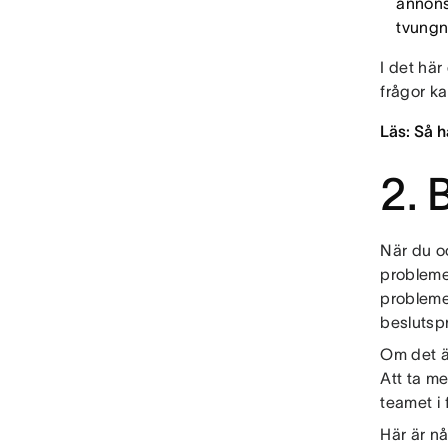
annons
tvungna
I det hä
frågor ka
Läs: Så h
2. 
När du oc
problemet
problemet
beslutsp
Om det är
Att ta me
teamet i
Här är n