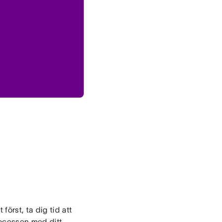
örst, ta dig tid att
rocessen med ditt