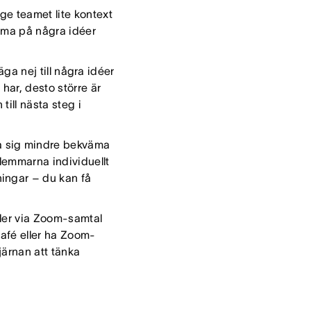
e teamet lite kontext
mma på några idéer
ga nej till några idéer
 har, desto större är
till nästa steg i
a sig mindre bekväma
lemmarna individuellt
ingar – du kan få
ller via Zoom-samtal
kafé eller ha Zoom-
järnan att tänka