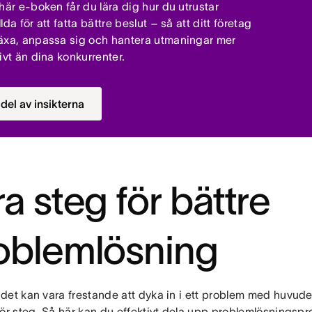
 här e-boken får du lära dig hur du utrustar
lda för att fatta bättre beslut – så att ditt företag
äxa, anpassa sig och hantera utmaningar mer
ivt än dina konkurrenter.
 del av insikterna
ra steg för bättre
oblemlösning
et kan vara frestande att dyka in i ett problem med huvudet f
för steg. Så här kan du effektivt dela upp problemlösningsp