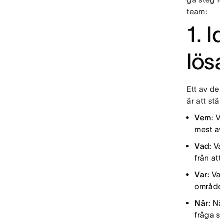
team:
1. 
lös
Ett av de
är att stä
Vem
: 
mest a
Vad:
Va
från at
Var:
Va
områd
När:
Nä
fråga 