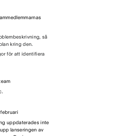
 teammedlemmarnas
problembeskrivning, så
plan kring den.
r för att identifiera
steam
c.
 februari
ning uppdaterades inte
 upp lanseringen av