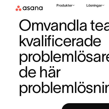
Produkter
Lösningar
RESURSER
SAMARBETE
OMVANDLA TEAMET TILL KVALIFI
|
|
Omvandla teame
kvalificerade 
problemlösar
de här 
problemlösni