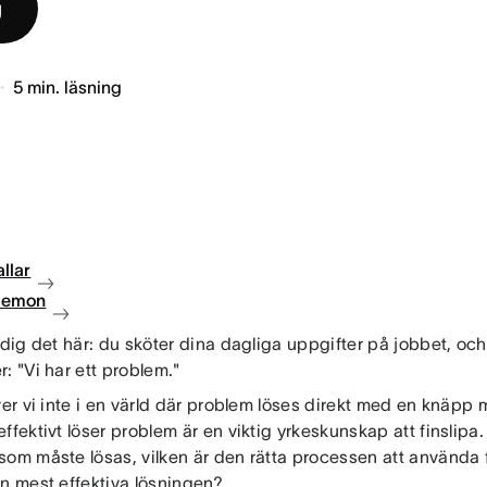
g
5
min. läsning
llar
 demon
 dig det här: du sköter dina dagliga uppgifter på jobbet, och 
: "Vi har ett problem."
ver vi inte i en värld där problem löses direkt med en knäpp 
ffektivt löser problem är en viktig yrkeskunskap att finslipa
om måste lösas, vilken är den rätta processen att använda fö
en mest effektiva lösningen?