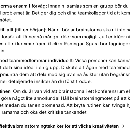
torma ensam i förväg:
Innan ni samlas som en grupp bör du g
 problemet är. Det ger dig och dina teamkollegor tid att ko
mötet.
ill allt (till en början):
När ni börjar brainstorma ska ni inte sä
försök att få ner så många idéer som möjligt. Ju fler idéer ni
 att ni kommer fram till olika lösningar. Spara borttagningen 
gin.
med teammedlemmar individuellt:
Vissa personer kan känn
t dela sina idéer i en grupp. Diskutera frågan med teammed
pmuntra dem att dela med sig av sina åsikter utan begränsn
er detaljerade insikter än du först trodde.
tinen:
Om du är van vid att brainstorma i ett konferensrum e
 göra något lite annorlunda! Håll brainstormingmötet på ett 
et medan du tar en promenad. Att bryta rutinen kan tvinga h
r ramarna och öka det kritiska tänkandet.
ffektiva brainstormingtekniker för att väcka kreativiteten