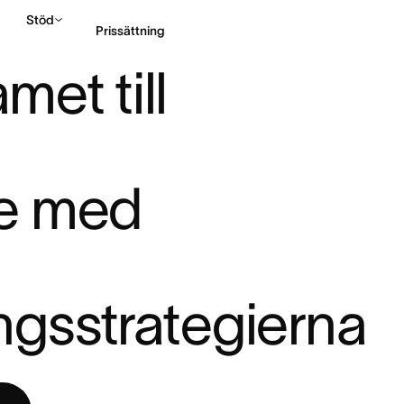
Stöd
Prissättning
CERADE PROB ...
t till 
Kontakta försäljning
e med 
ngsstrategierna