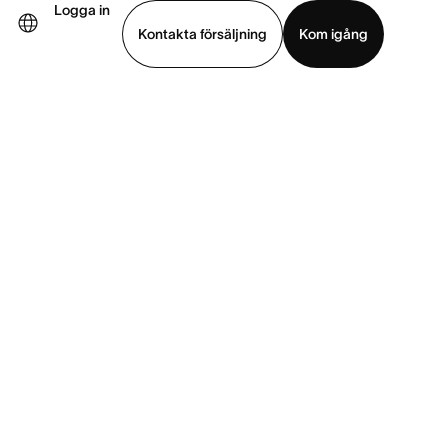
Logga in
Kontakta försäljning
Kom igång
Visa demo
Ladda ned app