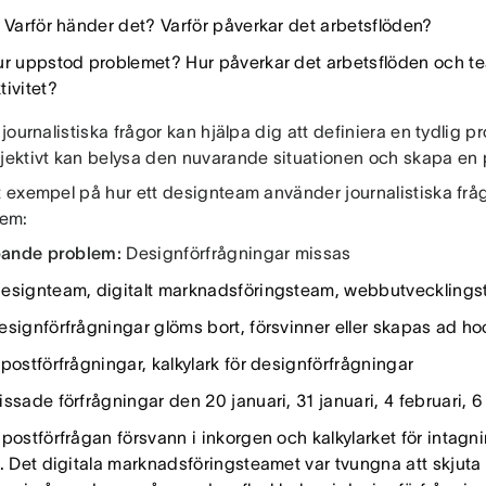
Varför händer det? Varför påverkar det arbetsflöden?
r uppstod problemet? Hur påverkar det arbetsflöden och
tivitet?
a journalistiska frågor kan hjälpa dig att definiera en tydlig 
bjektivt kan belysa den nuvarande situationen och skapa en 
t exempel på hur ett designteam använder journalistiska frågo
lem:
pande problem:
Designförfrågningar missas
esignteam, digitalt marknadsföringsteam, webbutveckling
signförfrågningar glöms bort, försvinner eller skapas ad ho
postförfrågningar, kalkylark för designförfrågningar
ssade förfrågningar den 20 januari, 31 januari, 4 februari, 6
postförfrågan försvann i inkorgen och kalkylarket för intag
t. Det digitala marknadsföringsteamet var tvungna att skjuta