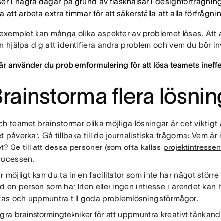
er i några dagar på grund av flaskhalsar i designförfrågnin
 att arbeta extra timmar för att säkerställa att alla förfrågnin
r exemplet kan många olika aspekter av problemet lösas. Att 
n hjälpa dig att identifiera andra problem och vem du bör in
är använder du problemformulering för att lösa teamets ineffek
Brainstorma flera lösnin
h teamet brainstormar olika möjliga lösningar är det viktigt
 påverkar. Gå tillbaka till de journalistiska frågorna: Vem är
? Se till att dessa personer (som ofta kallas
projektintressen
rocessen.
 möjligt kan du ta in en facilitator som inte har något större 
d en person som har liten eller ingen intresse i ärendet kan hjä
 fas och uppmuntra till goda problemlösningsförmågor.
ågra
brainstormingtekniker
för att uppmuntra kreativt tänkand