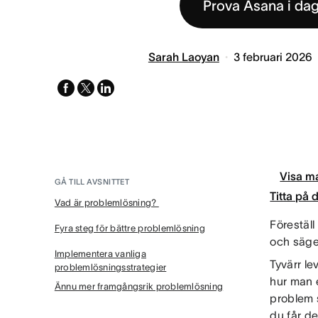
Prova Asana i da
Sarah Laoyan
3 februari 2026
facebook
x-
linkedin
twitter
Visa ma
GÅ TILL AVSNITTET
Titta på
Vad är problemlösning?
Föreställ
Fyra steg för bättre problemlösning
och säger
Implementera vanliga
Tyvärr le
problemlösningsstrategier
hur man e
Ännu mer framgångsrik problemlösning
problem s
du får d