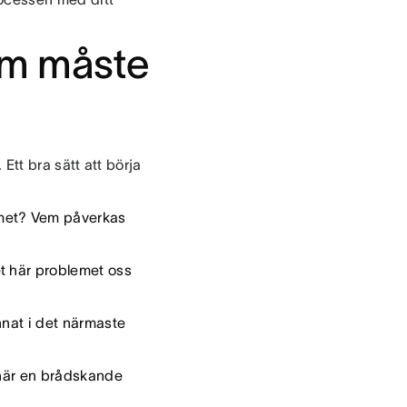
som måste
 Ett bra sätt att börja
emet? Vem påverkas
t här problemet oss
nat i det närmaste
 här en brådskande