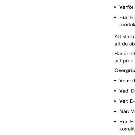
Varför:
Hur:
Hu
produk
Att ställ
att du o
Här är et
sitt prob
Övergri
Vem:
d
Vad:
De
Var:
E-
När:
Mi
Hur:
E-
korrek