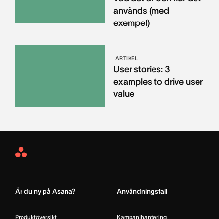
används (med
exempel)
ARTIKEL
User stories: 3
examples to drive user
value
Asana
Home
Är du ny på Asana?
Användningsfall
Produktöversikt
Kampanjhantering