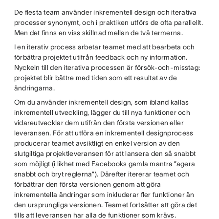
De flesta team använder inkrementell design och iterativa
processer synonymt, och i praktiken utförs de ofta parallellt.
Men det finns en viss skillnad mellan de två termerna.
I en iterativ process arbetar teamet med att bearbeta och
förbättra projektet utifrån feedback och ny information.
Nyckeln till den iterativa processen är försök-och-misstag:
projektet blir bättre med tiden som ett resultat av de
ändringarna.
Om du använder inkrementell design, som ibland kallas
inkrementell utveckling, lägger du till nya funktioner och
vidareutvecklar dem utifrån den första versionen eller
leveransen. För att utföra en inkrementell designprocess
producerar teamet avsiktligt en enkel version av den
slutgiltiga projektleveransen för att lansera den så snabbt
som möjligt (i likhet med Facebooks gamla mantra ”agera
snabbt och bryt reglerna”). Därefter itererar teamet och
förbättrar den första versionen genom att göra
inkrementella ändringar som inkluderar fler funktioner än
den ursprungliga versionen. Teamet fortsätter att göra det
tills att leveransen har alla de funktioner som krävs.