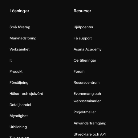
Lösningar
Resurser
Små företag
Hjälpcenter
Marknadsföring
Få support
Verksamhet
Asana Academy
It
Certifieringar
Produkt
Forum
Försäljning
Resurscentrum
Hälso- och sjukvård
Evenemang och
webbseminarier
Detaljhandel
Projektmallar
Myndighet
Användarframgång
Utbildning
Utvecklare och API
Tillverkning