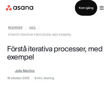
Kontakta försäljning
Kom igång
RESURSER
AGIL
|
|
FÖRSTÅ ITERATIVA PROCESSER, MED EXEMPEL
Förstå iterativa processer, med
exempel
Julia Martins
18 oktober 2025
6
min. läsning