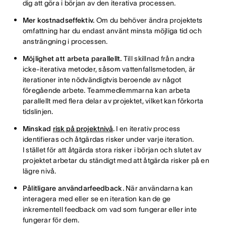
dig att göra i början av den iterativa processen.
Mer kostnadseffektiv.
Om du behöver ändra projektets
omfattning har du endast använt minsta möjliga tid och
ansträngning i processen.
Möjlighet att arbeta parallellt.
Till skillnad från andra
icke-iterativa metoder, såsom vattenfallsmetoden, är
iterationer inte nödvändigtvis beroende av något
föregående arbete. Teammedlemmarna kan arbeta
parallellt med flera delar av projektet, vilket kan förkorta
tidslinjen.
Minskad
risk på projektnivå
.
I en iterativ process
identifieras och åtgärdas risker under varje iteration.
I stället för att åtgärda stora risker i början och slutet av
projektet arbetar du ständigt med att åtgärda risker på en
lägre nivå.
Pålitligare användarfeedback.
När användarna kan
interagera med eller se en iteration kan de ge
inkrementell feedback om vad som fungerar eller inte
fungerar för dem.