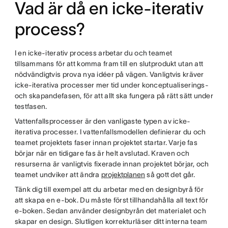
Vad är då en icke-iterativ
process?
I en icke-iterativ process arbetar du och teamet
tillsammans för att komma fram till en slutprodukt utan att
nödvändigtvis prova nya idéer på vägen. Vanligtvis kräver
icke-iterativa processer mer tid under konceptualiserings-
och skapandefasen, för att allt ska fungera på rätt sätt under
testfasen.
Vattenfallsprocesser är den vanligaste typen av icke-
iterativa processer. I vattenfallsmodellen definierar du och
teamet projektets faser innan projektet startar. Varje fas
börjar när en tidigare fas är helt avslutad. Kraven och
resurserna är vanligtvis fixerade innan projektet börjar, och
teamet undviker att ändra
projektplanen
så gott det går.
Tänk dig till exempel att du arbetar med en designbyrå för
att skapa en e-bok. Du måste först tillhandahålla all text för
e-boken. Sedan använder designbyrån det materialet och
skapar en design. Slutligen korrekturläser ditt interna team