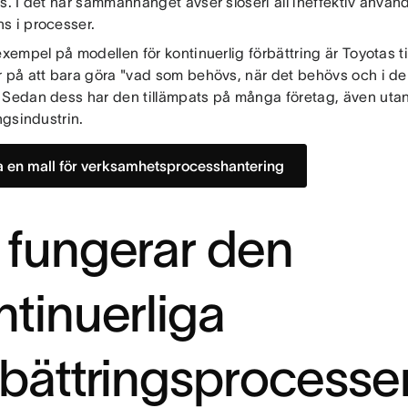
s. I det här sammanhanget avser slöseri all ineffektiv använd
s i processer.
exempel på modellen för kontinuerlig förbättring är Toyotas t
r på att bara göra "vad som behövs, när det behövs och i 
 Sedan dess har den tillämpats på många företag, även utan
ingsindustrin.
 en mall för verksamhetsprocesshantering
 fungerar den
ntinuerliga
rbättringsprocesse