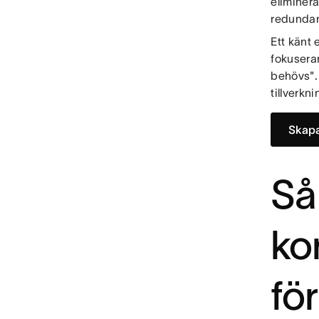
eliminera
redundan
Ett känt 
fokusera
behövs".
tillverkn
Skapa
Så
ko
fö