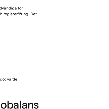
dvändiga för
 registerföring. Det
ågot värde
l obalans