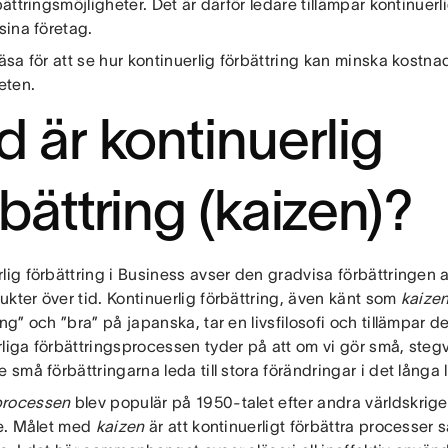
rbättringsmöjligheter. Det är därför ledare tillämpar kontinuerli
i sina företag.
läsa för att se hur kontinuerlig förbättring kan minska kostn
teten.
d är kontinuerlig
rbättring (kaizen)?
lig förbättring i Business avser den gradvisa förbättringen
kter över tid. Kontinuerlig förbättring, även känt som
kaize
ing” och ”bra” på japanska, tar en livsfilosofi och tillämpar
liga förbättringsprocessen tyder på att om vi gör små, stegv
e små förbättringarna leda till stora förändringar i det långa 
processen
blev populär på 1950-talet efter andra världskrig
re. Målet med
kaizen
är att kontinuerligt förbättra processer så 