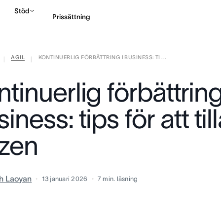
Stöd
Prissättning
AGIL
KONTINUERLIG FÖRBÄTTRING I BUSINESS: TI ...
Kontakta försäljning
|
|
tinuerlig förbättring
iness: tips för att t
izen
h Laoyan
13 januari 2026
7
min. läsning