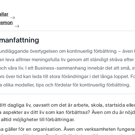
llar
 demon
manfattning
undläggande övertygelsen om kontinuerlig förbättring – även
kan leva alltmer meningsfulla liv genom att ständigt sträva efter 
och våra liv. I ett Business-sammanhang innebär det att små, s
s över tid kan leda till stora förändringar i det långa loppet. For
a olika modeller, tips och fördelar för kontinuerlig förbättring.
itt dagliga liv, oavsett om det är arbete, skola, startsida eller 
 aspekter av ditt liv som kan förbättras? Även om du är nöjd 
 alltid möjligheter till förbättringar.
 gäller för en organisation. Även om verksamheten fungerar