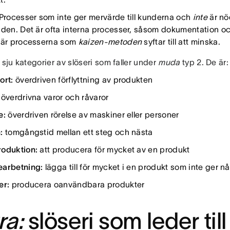
Processer som inte ger mervärde till kunderna och
inte
är nö
nden. Det är ofta interna processer, såsom dokumentation och
här processerna som
kaizen-metoden
syftar till att minska.
 sju kategorier av slöseri som faller under
muda
typ 2. De är:
ort:
överdriven förflyttning av produkten
överdrivna varor och råvaror
e:
överdriven rörelse av maskiner eller personer
:
tomgångstid mellan ett steg och nästa
oduktion:
att producera för mycket av en produkt
arbetning:
lägga till för mycket i en produkt som inte ger n
er:
producera oanvändbara produkter
ra:
slöseri som leder til