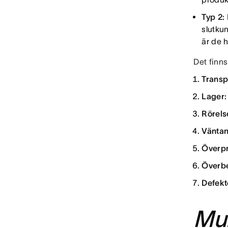
Typ 2:
slutku
är de 
Det finns
Transp
Lager:
Rörels
Väntan
Överpr
Överbe
Defekt
Mu