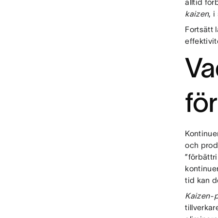
alltid fö
kaizen
, 
Fortsätt 
effektivi
Va
fö
Kontinuer
och produ
”förbättr
kontinuer
tid kan d
Kaizen-
tillverka