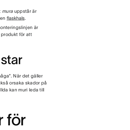
t
mura
uppstår är
r en
flaskhals
.
onteringslinjen är
 produkt för att
star
åga”. När det gäller
kså orsaka skador på
lda kan muri leda till
 för