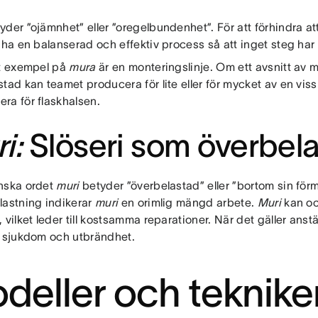
yder ”ojämnhet” eller ”oregelbundenhet”. För att förhindra at
 ha en balanserad och effektiv process så att inget steg ha
lt exempel på
mura
är en monteringslinje. Om ett avsnitt av m
tad kan teamet producera för lite eller för mycket av en viss
ra för flaskhalsen.
i:
Slöseri som överbela
nska ordet
muri
betyder ”överbelastad” eller ”bortom sin förm
lastning indikerar
muri
en orimlig mängd arbete.
Muri
kan oc
 vilket leder till kostsamma reparationer. När det gäller anstäl
, sjukdom och utbrändhet.
deller och tekniker