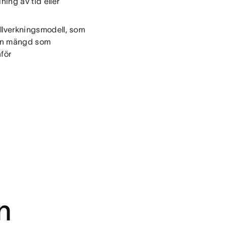
ning av tid eller
illverkningsmodell, som
den mängd som
för
n