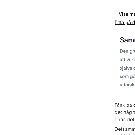
Visa ma
Titta på
Sam
Den gr
att vi 
själva 
som gör
utforsk
Tänk på d
det några
finns det
Detsamma