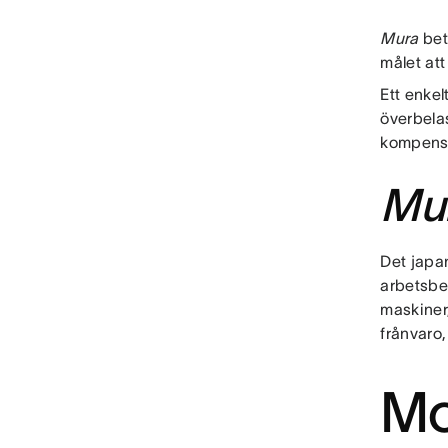
Mura
bet
målet att
Ett enke
överbelas
kompense
Mur
Det japa
arbetsbe
maskiner,
frånvaro
Mo