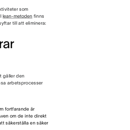
tiviteter som
 I
lean-metoden
finns
tar till att eliminera:
rar
t gäller den
issa arbetsprocesser
m fortfarande är
Även om de inte direkt
att säkerställa en säker