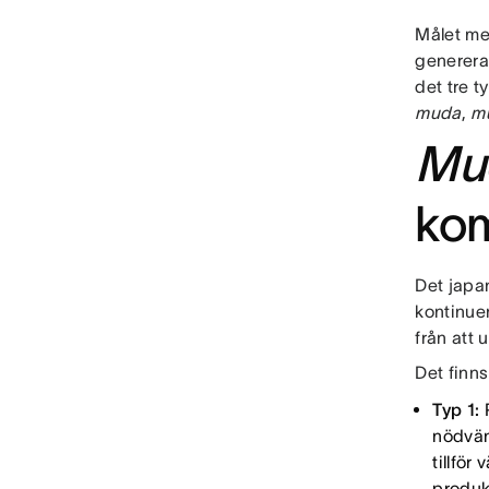
Målet me
genererar
det tre t
muda
,
m
Mu
ko
Det japa
kontinue
från att 
Det finns
Typ 1:
P
nödvän
tillför
produk