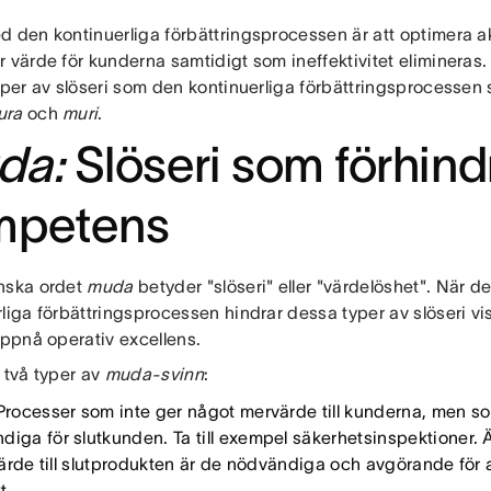
d den kontinuerliga förbättringsprocessen är att optimera ak
 värde för kunderna samtidigt som ineffektivitet elimineras.
yper av slöseri som den kontinuerliga förbättringsprocessen syf
ura
och
muri
.
da:
Slöseri som förhind
mpetens
nska ordet
muda
betyder "slöseri" eller "värdelöshet". När de
rliga förbättringsprocessen hindrar dessa typer av slöseri v
uppnå operativ excellens.
 två typer av
muda-svinn
:
rocesser som inte ger något mervärde till kunderna, men so
diga för slutkunden. Ta till exempel säkerhetsinspektioner. 
 värde till slutprodukten är de nödvändiga och avgörande för 
t.