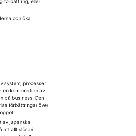
g förbättring, eller
aderna och öka
 av system, processer
n
, en kombination av
 den på business. Den
isa förbättringar över
loppet.
et av japanska
att allt slöseri