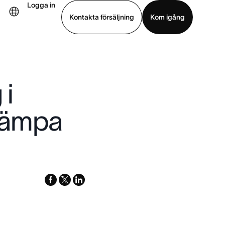
Logga in
Kontakta försäljning
Kom igång
Visa demo
Ladda ned app
 i
illämpa
facebook
x-
linkedin
twitter