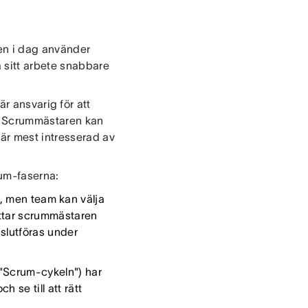
en i dag använder
 sitt arbete snabbare
r ansvarig för att
år. Scrummästaren kan
är mest intresserad av
rum-faserna:
g, men team kan välja
tittar scrummästaren
slutföras under
 "Scrum-cykeln") har
 se till att rätt