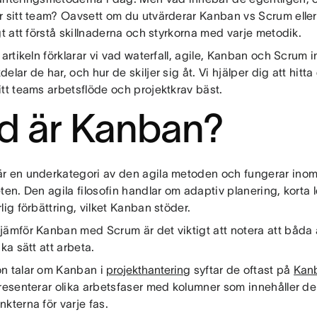
 sitt team? Oavsett om du utvärderar Kanban vs Scrum eller a
gt att förstå skillnaderna och styrkorna med varje metodik.
 artikeln förklarar vi vad waterfall, agile, Kanban och Scrum i
elar de har, och hur de skiljer sig åt. Vi hjälper dig att hit
tt teams arbetsflöde och projektkrav bäst.
d är Kanban?
r en underkategori av den agila metoden och fungerar inom
ten. Den agila filosofin handlar om adaptiv planering, korta 
lig förbättring, vilket Kanban stöder.
jämför Kanban med Scrum är det viktigt att notera att båda 
ika sätt att arbeta.
n talar om Kanban i
projekthantering
syftar de oftast på
Kanb
presenterar olika arbetsfaser med kolumner som innehåller de
kterna för varje fas.