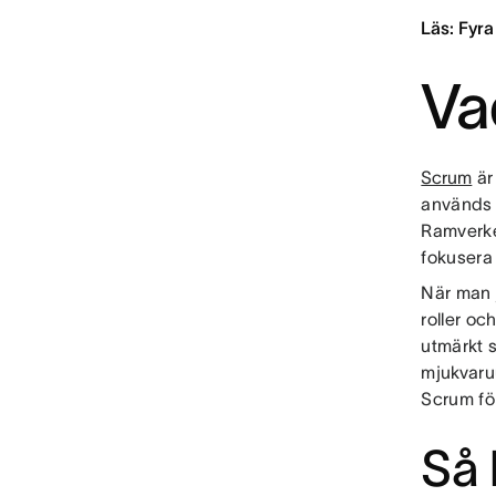
Läs: Fyra
Va
Scrum
är
används s
Ramverket
fokusera 
När man 
roller oc
utmärkt s
mjukvaru
Scrum för
Så 