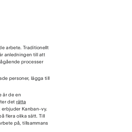
de arbete. Traditionellt
r anledningen till att
r pågående processer
de personer, lägga till
e är de en
fter det
rätta
et erbjuder Kanban-vy.
 flera olika sätt. Till
 arbete på, tillsammans