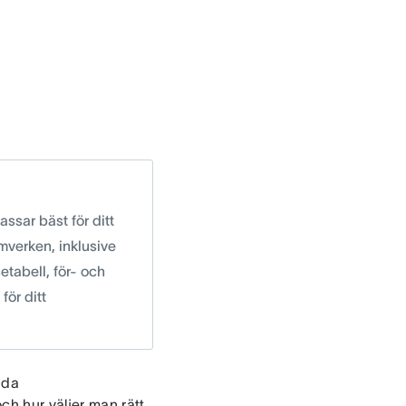
ssar bäst för ditt
mverken, inklusive
etabell, för- och
för ditt
nda
h hur väljer man rätt