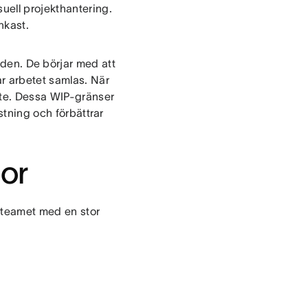
uell projekthantering.
onkast.
iden. De börjar med att
r arbetet samlas. När
ete. Dessa WIP-gränser
stning och förbättrar
or
u teamet med en stor