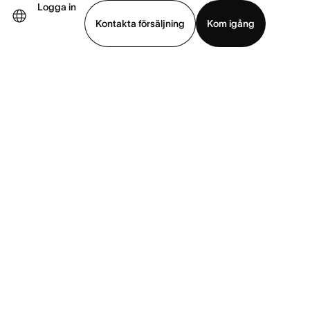
Logga in
Kontakta försäljning
Kom igång
Visa demo
Ladda ned app