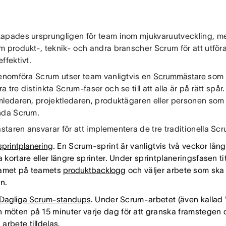
apades ursprungligen för team inom mjukvaruutveckling, m
m produkt-, teknik- och andra branscher Scrum för att utföra
ffektivt.
genomföra Scrum utser team vanligtvis en
Scrummästare
som ä
 tre distinkta Scrum-faser och se till att alla är på rätt sp
mledaren, projektledaren, produktägaren eller personen som 
nda Scrum.
taren ansvarar för att implementera de tre traditionella Sc
sprintplanering
. En Scrum-sprint är vanligtvis två veckor lån
a kortare eller längre sprinter. Under sprintplaneringsfasen 
amet på teamets
produktbacklogg
och väljer arbete som ska 
n.
Dagliga Scrum-standups
. Under Scrum-arbetet (även kallad
möten på 15 minuter varje dag för att granska framstegen och
arbete tilldelas.