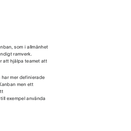
Kanban, som i allmänhet
ändigt ramverk.
r att hjälpa teamet att
 har mer definierade
n Kanban men ett
tt
till exempel använda