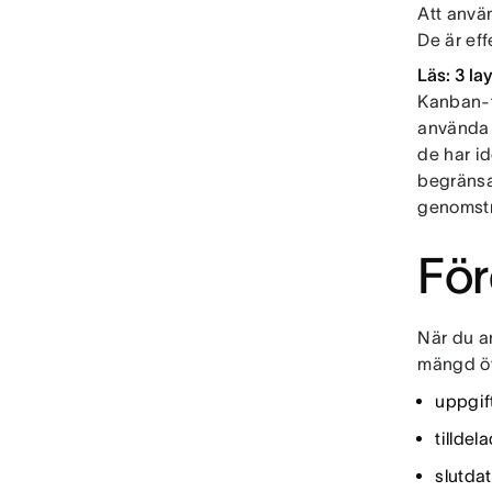
Att anvä
De är eff
Läs: 3 la
Kanban-
använda 
de har i
begränsar
genomst
För
När du a
mängd öve
uppgift
tilldel
slutda