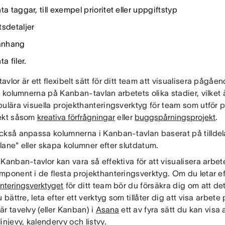
ta taggar, till exempel prioritet eller uppgiftstyp
tsdetaljer
nhang
ta filer.
vlor är ett flexibelt sätt för ditt team att visualisera pågåen
r kolumnerna på Kanban-tavlan arbetets olika stadier, vilket ä
pulära visuella projekthanteringsverktyg för team som utfö
ekt såsom
kreativa förfrågningar
eller
buggspårningsprojekt
.
ckså anpassa kolumnerna i Kanban-tavlan baserat på tilldela
lane" eller skapa kolumner efter slutdatum.
Kanban-tavlor kan vara så effektiva för att visualisera arbet
mponent i de flesta projekthanteringsverktyg. Om du letar e
nteringsverktyget
för ditt team bör du försäkra dig om att d
 bättre, leta efter ett verktyg som tillåter dig att visa arbete på
r tavelvy (eller Kanban) i
Asana
ett av fyra sätt du kan visa
injevy, kalendervy och listvy.