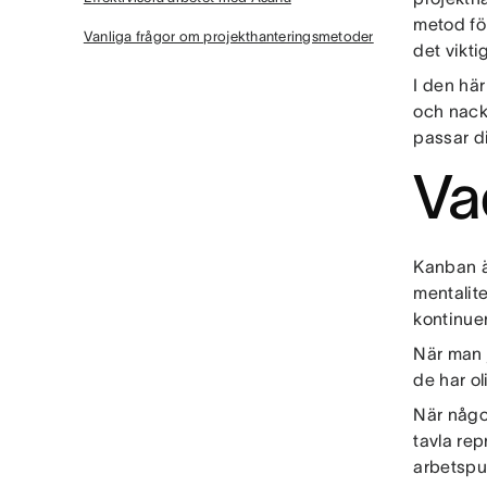
metod för
Vanliga frågor om projekthanteringsmetoder
det vikti
I den här
och nackd
passar di
Va
Kanban ä
mentalite
kontinuer
När man 
de har ol
När någo
tavla re
arbetspun