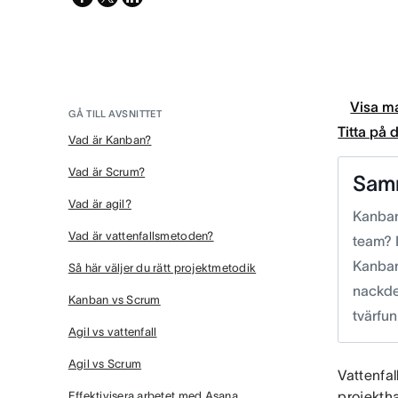
twitter
Visa ma
GÅ TILL AVSNITTET
Titta på
Vad är Kanban?
Vad är Scrum?
Sam
Vad är agil?
Kanban,
Vad är vattenfallsmetoden?
team? 
Kanban 
Så här väljer du rätt projektmetodik
nackdel
Kanban vs Scrum
tvärfun
Agil vs vattenfall
Agil vs Scrum
Vattenfa
projekth
Effektivisera arbetet med Asana