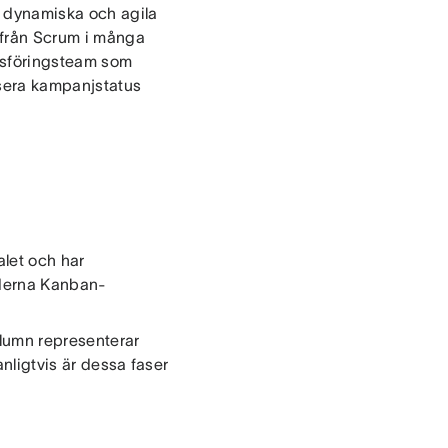
r dynamiska och agila
 från Scrum i många
adsföringsteam som
isera kampanjstatus
let och har
moderna Kanban-
olumn representerar
anligtvis är dessa faser