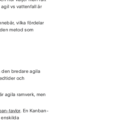
gil vs vattenfall är
nnebär, vilka fördelar
ta den metod som
 den bredare agila
ledtider och
är agila ramverk, men
an-tavlor
. En Kanban-
 enskilda