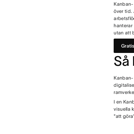
Kanban-r
över tid
arbetsflö
hanterar
utan att 
Grati
Så 
Kanban-r
digitali
ramverket
I en Kanb
visuella 
"att göra