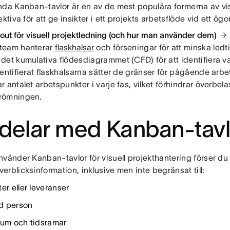
nda Kanban-tavlor är en av de mest populära formerna av vis
ektiva för att ge insikter i ett projekts arbetsflöde vid ett ög
yout för visuell projektledning (och hur man använder dem)
team hanterar
flaskhalsar
och förseningar för att minska ledt
det kumulativa flödesdiagrammet (CFD) för att identifiera va
dentifierat flaskhalsarna sätter de gränser för pågående arb
 antalet arbetspunkter i varje fas, vilket förhindrar överbela
römningen.
delar med Kanban-tavl
nvänder Kanban-tavlor för visuell projekthantering förser d
rblicksinformation, inklusive men inte begränsat till:
er eller leveranser
ad person
tum och tidsramar