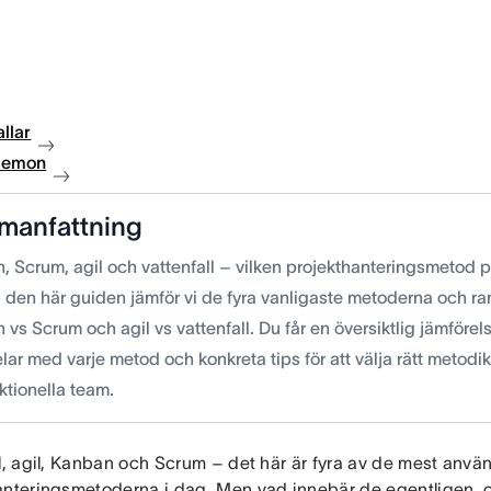
llar
 demon
manfattning
 Scrum, agil och vattenfall – vilken projekthanteringsmetod pa
I den här guiden jämför vi de fyra vanligaste metoderna och ra
vs Scrum och agil vs vattenfall. Du får en översiktlig jämförels
ar med varje metod och konkreta tips för att välja rätt metodik 
ktionella team.
ll, agil, Kanban och Scrum – det här är fyra av de mest anvä
anteringsmetoderna i dag. Men vad innebär de egentligen, oc