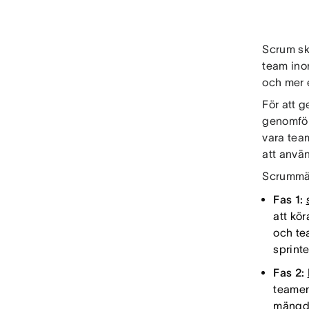
Scrum sk
team ino
och mer e
För att 
genomföra
vara tea
att anvä
Scrummäs
Fas 1:
att kör
och te
sprinte
Fas 2:
teamen 
mängd 