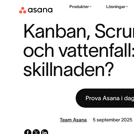
Produkter
Lösningar
RESURSER
PROJEKTHANTERING
KANBAN, SCRUM, AGIL O
|
|
Kanban, Scrum
och vattenfall:
skillnaden?
Prova Asana i da
Team Asana
5 september 2025
facebook
x-
linkedin