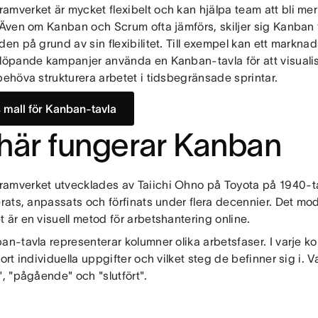
amverket är mycket flexibelt och kan hjälpa team att bli me
. Även om Kanban och Scrum ofta jämförs, skiljer sig Kanban
den på grund av sin flexibilitet. Till exempel kan ett markn
 löpande kampanjer använda en Kanban-tavla för att visual
behöva strukturera arbetet i tidsbegränsade sprintar.
s mall för Kanban-tavla
här fungerar Kanban
amverket utvecklades av Taiichi Ohno på Toyota på 1940-ta
serats, anpassats och förfinats under flera decennier. Det 
 är en visuell metod för arbetshantering online.
an-tavla representerar kolumner olika arbetsfaser. I varje k
kort individuella uppgifter och vilket steg de befinner sig i. V
", "pågående" och "slutfört".