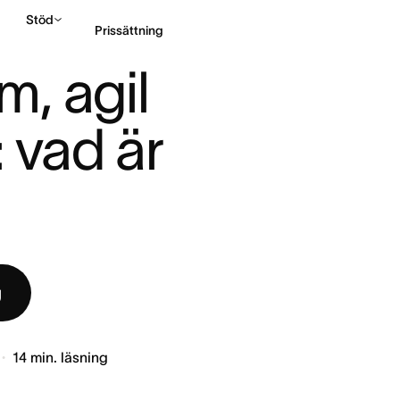
Stöd
Prissättning
CH VATTENFALL: VAD ...
, agil 
Kontakta försäljning
 vad är 
g
14
min. läsning