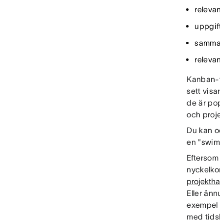
relevan
uppgif
samma
relevan
Kanban-ta
sett visa
de är po
och proj
Du kan o
en "swim
Eftersom 
nyckelko
projektha
Eller ännu
exempel ä
med tidsl